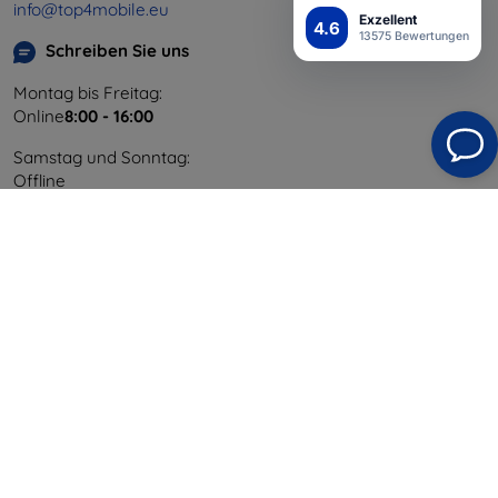
info@top4mobile.eu
Exzellent
4.6
13575 Bewertungen
Schreiben Sie uns
Montag bis Freitag:
Online
8:00 - 16:00
Samstag und Sonntag:
Offline
Einkaufen
Versand & Zahlung
Blog
Cashback
Widerrufsbelehrung
Reklamation