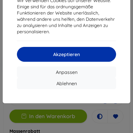
Wir verwenden Cookies auf unserer Website.
iPhone Xs
Einige sind für das ordnungsgemäße
Funktionieren der Website unerlässlich,
Geeignet für:
Apple iPhone X/XS
während andere uns helfen, den Datenverkehr
zu analysieren und Inhalte und Anzeigen zu
14,90 €
personalisieren.
13,41 €
ohne MWSt
11,27 €
Akzeptieren
In den
Rabatt mit Gutschein
-10%
EXTRA10
Warenkorb
Anpassen
Ablehnen
Extern Lager > 5 St
-
+
In den Warenkorb
Massenrabatt