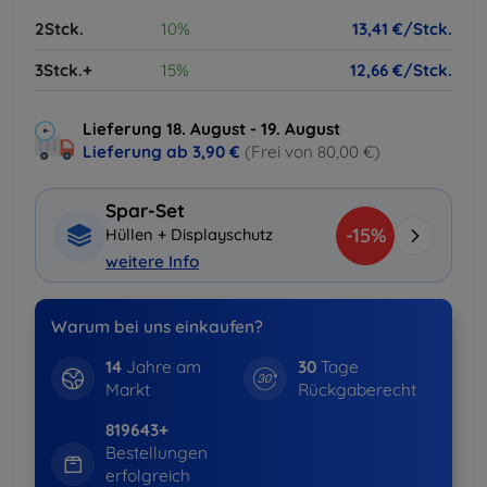
2Stck.
10%
13,41 €/Stck.
3Stck.+
15%
12,66 €/Stck.
Lieferung 18. August - 19. August
Lieferung ab
3,90 €
(Frei von 80,00 €)
Spar-Set
-15%
Hüllen + Displayschutz
weitere Info
Warum bei uns einkaufen?
14
Jahre am
30
Tage
Markt
Rückgaberecht
819643+
Bestellungen
erfolgreich