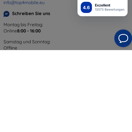
info@top4mobile.eu
Exzellent
4.6
13573 Bewertungen
Schreiben Sie uns
Montag bis Freitag:
Online
8:00 - 16:00
Samstag und Sonntag:
Offline
Einkaufen
Versand & Zahlung
Blog
Cashback
Widerrufsbelehrung
Reklamation