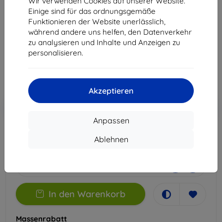
Wir verwenden Cookies auf unserer Website.
5G / 60 SE NXTPAPER 5G
Einige sind für das ordnungsgemäße
Funktionieren der Website unerlässlich,
Geeignet für:
TCL 60 SE
TCL 60
TCL 60R
während andere uns helfen, den Datenverkehr
zu analysieren und Inhalte und Anzeigen zu
12,90 €
personalisieren.
11,61 €
ohne MWSt
9,76 €
Akzeptieren
In den
Rabatt mit Gutschein
-10%
EXTRA10
Warenkorb
Anpassen
Ablehnen
Auf Lager > 5 Stk.
-
+
In den Warenkorb
Massenrabatt