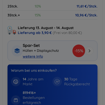
2Stck.
10%
11,61 €/Stck.
3Stck.+
15%
10,96 €/Stck.
Lieferung 13. August - 14. August
Lieferung ab
3,90 €
(Frei von 80,00 €)
Spar-Set
-15%
Hüllen + Displayschutz
weitere Info
Warum bei uns einkaufen?
14
Jahre am
30
Tage
Markt
Rückgaberecht
819416+
Bestellungen
erfolgreich