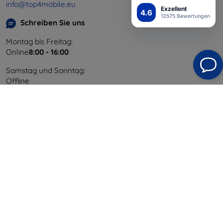
info@top4mobile.eu
Exzellent
4.6
13575 Bewertungen
Schreiben Sie uns
Montag bis Freitag:
Online
8:00 - 16:00
Samstag und Sonntag:
Offline
Einkaufen
Versand & Zahlung
Blog
Cashback
Widerrufsbelehrung
Reklamation