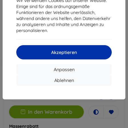
Wir verwenden Cookies auf unserer Website.
G85
Einige sind für das ordnungsgemäße
Funktionieren der Website unerlässlich,
Geeignet für:
Motorola moto G85
während andere uns helfen, den Datenverkehr
zu analysieren und Inhalte und Anzeigen zu
12,90 €
personalisieren.
11,61 €
ohne MWSt
9,76 €
Akzeptieren
In den
Rabatt mit Gutschein
-10%
EXTRA10
Warenkorb
Anpassen
Ablehnen
Extern Lager > 5 St
-
+
In den Warenkorb
Massenrabatt