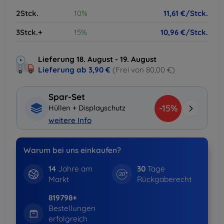
2Stck.
10%
11,61 €/Stck.
3Stck.+
15%
10,96 €/Stck.
Lieferung 18. August - 19. August
Lieferung ab
3,90 €
(Frei von 80,00 €)
Spar-Set
-15%
Hüllen + Displayschutz
weitere Info
Warum bei uns einkaufen?
14
Jahre am
30
Tage
Markt
Rückgaberecht
819798+
Bestellungen
erfolgreich