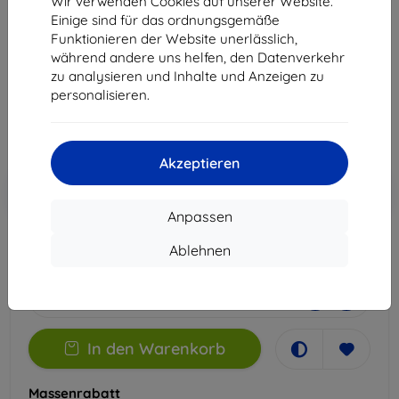
Wir verwenden Cookies auf unserer Website.
G04s
Einige sind für das ordnungsgemäße
Funktionieren der Website unerlässlich,
Geeignet für:
Motorola Moto G04s
während andere uns helfen, den Datenverkehr
zu analysieren und Inhalte und Anzeigen zu
12,90 €
personalisieren.
11,61 €
ohne MWSt
9,76 €
Akzeptieren
In den
Rabatt mit Gutschein
-10%
EXTRA10
Warenkorb
Anpassen
Ablehnen
Extern Lager > 5 St
-
+
In den Warenkorb
Massenrabatt