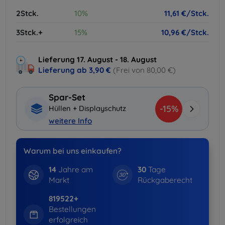
2Stck.
10%
11,61 €/Stck.
3Stck.+
15%
10,96 €/Stck.
Lieferung 17. August - 18. August
Lieferung ab
3,90 €
(Frei von 80,00 €)
Spar-Set
-15%
Hüllen + Displayschutz
weitere Info
Warum bei uns einkaufen?
14
Jahre am
30
Tage
Markt
Rückgaberecht
819522+
Bestellungen
erfolgreich