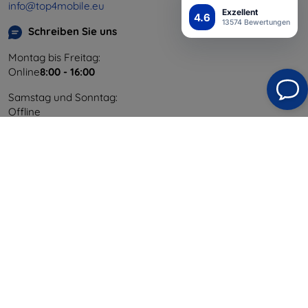
info@top4mobile.eu
Exzellent
4.6
13574 Bewertungen
Schreiben Sie uns
Montag bis Freitag:
Online
8:00 - 16:00
Samstag und Sonntag:
Offline
Einkaufen
Versand & Zahlung
Blog
Cashback
Widerrufsbelehrung
Reklamation