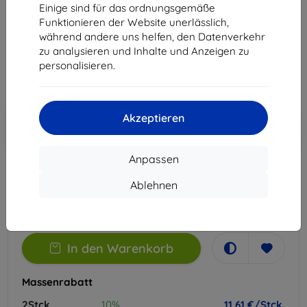
Einige sind für das ordnungsgemäße
Geeignet für:
Xiaomi Redmi A5
Funktionieren der Website unerlässlich,
während andere uns helfen, den Datenverkehr
12,90 €
zu analysieren und Inhalte und Anzeigen zu
11,61 €
personalisieren.
ohne MWSt
9,76 €
Akzeptieren
In den
Rabatt mit Gutschein
-10%
EXTRA10
Warenkorb
Anpassen
Extern Lager > 5 St
Ablehnen
-
+
In den Warenkorb
Massenrabatt
2Stck.
10%
11,61 €/Stck.