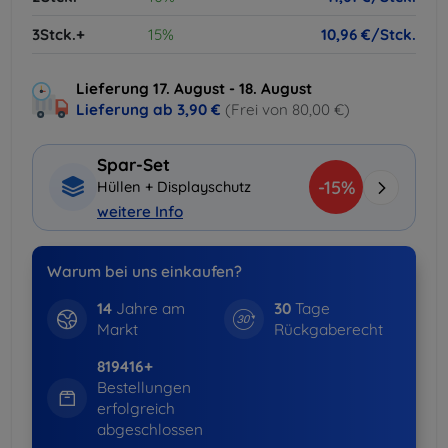
3Stck.+
15%
10,96 €/Stck.
Lieferung 17. August - 18. August
Lieferung ab
3,90 €
(Frei von 80,00 €)
Spar-Set
-15%
Hüllen + Displayschutz
weitere Info
Warum bei uns einkaufen?
14
Jahre am
30
Tage
Markt
Rückgaberecht
819416+
Bestellungen
erfolgreich
abgeschlossen