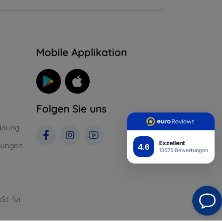
n
Mobile Applikation
Folgen Sie uns
dnung
Exzellent
gungen
4.6
13575 Bewertungen
St. für