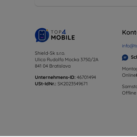
Kont
info@t
Shield-Sk s.r.o.
Sc
Ulica Rudolfa Mocka 3750/2A
841 04 Bratislava
Montag
Online
Unternehmens-ID:
46701494
USt-IdNr.:
SK2023549671
Samsta
Offline