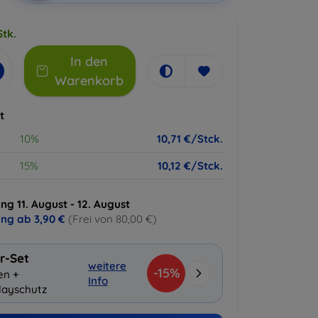
Stk.
In den
Warenkorb
t
10%
10,71 €/Stck.
15%
10,12 €/Stck.
ng 11. August - 12. August
ung ab
3,90 €
(Frei von 80,00 €)
r-Set
weitere
-15%
en +
Info
layschutz