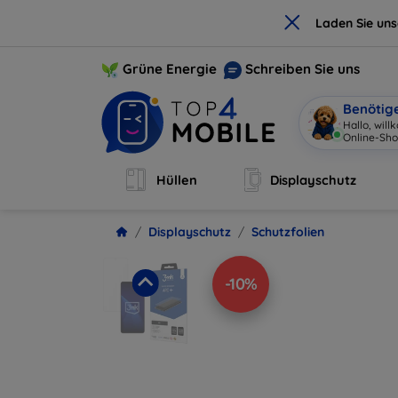
×
Laden Sie un
Grüne Energie
Schreiben Sie uns
Benötig
Hallo, wil
Online-Sho
Hüllen
Displayschutz
Displayschutz
Schutzfolien
-10%