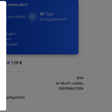
uns einkaufen?
30
Tage
hre am Markt
Rückgaberecht
01+
ellungen
lgreich
eschlossen
BACK
1,19 €
3MK
W-3ArcP-vx200u
5903108673334
Displayschutz