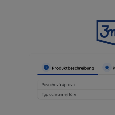
Produktbeschreibung
P
Povrchová úprava
Typ ochrannej fólie