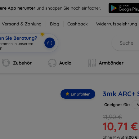
sere App herunter
und shoppen Sie noch einfacher.
Versand & Zahlung
Blog
Cashback
Widerrufsbelehrung
en Sie Beratung?
lkommen in unserem
p.
|
Zubehör
Audio
Armbänder
3mk ARC+ S
Empfohlen
Geeignet für:
V
11,90 €
10,71 €
ohne MWSt
9,00 €