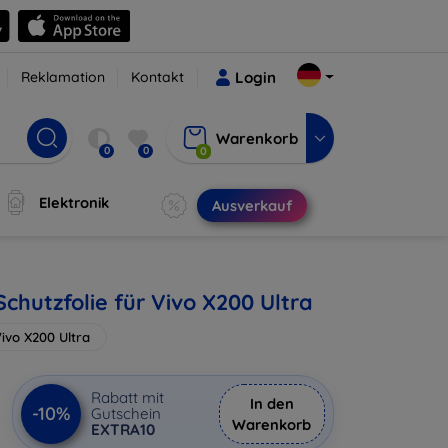
Reklamation
Kontakt
Login
Warenkorb
0
0
0
Elektronik
Ausverkauf
chutzfolie für Vivo X200 Ultra
ivo X200 Ultra
Rabatt mit
In den
-10%
Gutschein
Warenkorb
EXTRA10