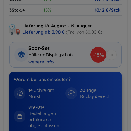
3Stck.+
15%
10,12 €/Stck.
Lieferung 18. August - 19. August
Lieferung ab
3,90 €
(Frei von 80,00 €)
Spar-Set
-15%
Hüllen + Displayschutz
weitere Info
Warum bei uns einkaufen?
14
Jahre am
30
Tage
Markt
Rückgaberecht
819701+
Bestellungen
erfolgreich
abgeschlossen