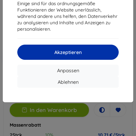
Einige sind für das ordnungsgemäße
Geeignet für:
Sony Xperia 1 VII
Funktionieren der Website unerlässlich,
während andere uns helfen, den Datenverkehr
11,90 €
zu analysieren und Inhalte und Anzeigen zu
10,71 €
personalisieren.
ohne MWSt
9,00 €
Akzeptieren
In den
Rabatt mit Gutschein
-10%
EXTRA10
Warenkorb
Anpassen
Extern Lager > 5 St
Ablehnen
-
+
In den Warenkorb
Massenrabatt
2Stck.
10%
10,71 €/Stck.