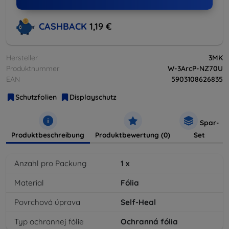
CASHBACK
1,19 €
Hersteller
3MK
Produktnummer
W-3ArcP-NZ70U
EAN
5903108626835
Schutzfolien
Displayschutz
Spar-
Produktbeschreibung
Produktbewertung (0)
Set
Anzahl pro Packung
1
x
Material
Fólia
Povrchová úprava
Self-Heal
Typ ochrannej fólie
Ochranná fólia