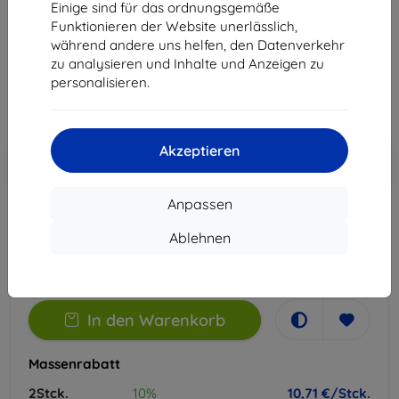
Einige sind für das ordnungsgemäße
Geeignet für:
Nubia Z70 Ultra
Funktionieren der Website unerlässlich,
während andere uns helfen, den Datenverkehr
11,90 €
zu analysieren und Inhalte und Anzeigen zu
10,71 €
personalisieren.
ohne MWSt
9,00 €
Akzeptieren
In den
Rabatt mit Gutschein
-10%
EXTRA10
Warenkorb
Anpassen
Extern Lager > 5 St
Ablehnen
-
+
In den Warenkorb
Massenrabatt
2Stck.
10%
10,71 €/Stck.