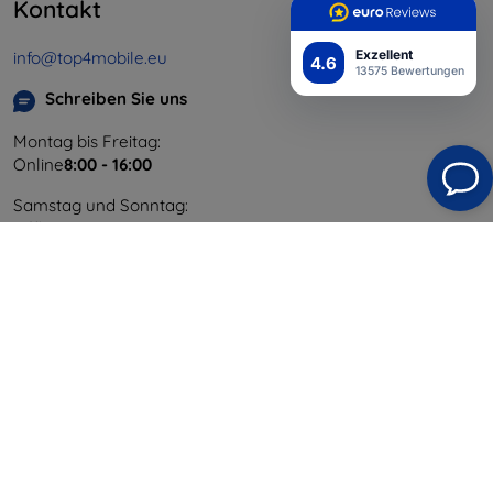
Kontakt
Exzellent
info@top4mobile.eu
4.6
13575 Bewertungen
Schreiben Sie uns
Montag bis Freitag:
Online
8:00 - 16:00
Samstag und Sonntag:
Offline
Einkaufen
Versand & Zahlung
Blog
Cashback
Widerrufsbelehrung