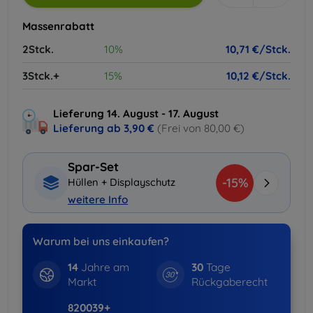
Massenrabatt
2Stck.
10%
10,71 €/Stck.
3Stck.+
15%
10,12 €/Stck.
Lieferung 14. August - 17. August
Lieferung ab
3,90 €
(Frei von 80,00 €)
Spar-Set
-15%
Hüllen + Displayschutz
weitere Info
Warum bei uns einkaufen?
14
Jahre am
30
Tage
Markt
Rückgaberecht
820039+