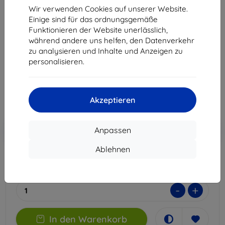
3mk ARC+ Schutzfolie für Motorola Moto G15 / G15
Wir verwenden Cookies auf unserer Website.
Power
Einige sind für das ordnungsgemäße
Funktionieren der Website unerlässlich,
Geeignet für:
Motorola Moto G15 Power
während andere uns helfen, den Datenverkehr
Motorola Moto G15
zu analysieren und Inhalte und Anzeigen zu
personalisieren.
11,90 €
10,71 €
Akzeptieren
ohne MWSt
9,00 €
In den
Rabatt mit Gutschein
-10%
Anpassen
EXTRA10
Warenkorb
Ablehnen
Auf Lager > 5 Stk.
-
+
In den Warenkorb