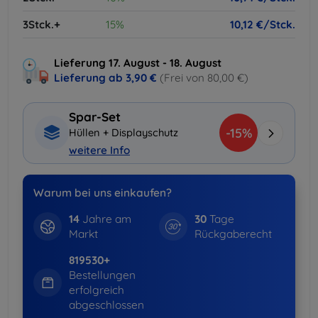
3Stck.+
15%
10,12 €/Stck.
Lieferung 17. August - 18. August
Lieferung ab
3,90 €
(Frei von 80,00 €)
Spar-Set
-15%
Hüllen + Displayschutz
weitere Info
Warum bei uns einkaufen?
14
Jahre am
30
Tage
Markt
Rückgaberecht
819530+
Bestellungen
erfolgreich
abgeschlossen