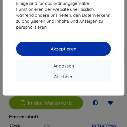
Einige sind für das ordnungsgemäße
Geeignet für:
Cubot KingKong Star 2
Funktionieren der Website unerlässlich,
während andere uns helfen, den Datenverkehr
11,90 €
zu analysieren und Inhalte und Anzeigen zu
10,71 €
personalisieren.
ohne MWSt
9,00 €
Akzeptieren
In den
Rabatt mit Gutschein
-10%
EXTRA10
Warenkorb
Anpassen
Extern Lager > 5 St
Ablehnen
-
+
In den Warenkorb
Massenrabatt
2Stck.
10%
10,71 €/Stck.