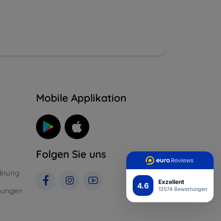
n
Mobile Applikation
Folgen Sie uns
dnung
Exzellent
4.6
gungen
13574 Bewertungen