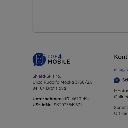
.
Kont
info@t
Shield-Sk s.r.o.
Sc
Ulica Rudolfa Mocka 3750/2A
841 04 Bratislava
Montag
Online
Unternehmens-ID:
46701494
USt-IdNr.:
SK2023549671
Samsta
Offline