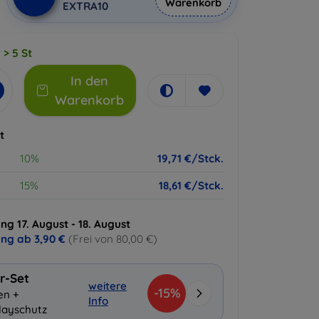
Warenkorb
EXTRA10
 > 5 St
In den
Warenkorb
t
10%
19,71 €/Stck.
15%
18,61 €/Stck.
ng 17. August - 18. August
ung ab
3,90 €
(Frei von 80,00 €)
r-Set
weitere
-15%
en +
Info
layschutz