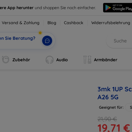
sere App herunter
und shoppen Sie noch einfacher.
Versand & Zahlung
Blog
Cashback
Widerrufsbelehrung
en Sie Beratung?
i, de
|
Zubehör
Audio
Armbänder
3mk 1UP Sc
A26 5G
Geeignet für:
21,90 €
19,71 €