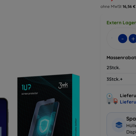
ohne MWSt
16,56 €
Extern Lager
-
+
Massenrabat
2Stck.
3Stck.+
Lieferu
Liefer
Spa
Hüll
Disp