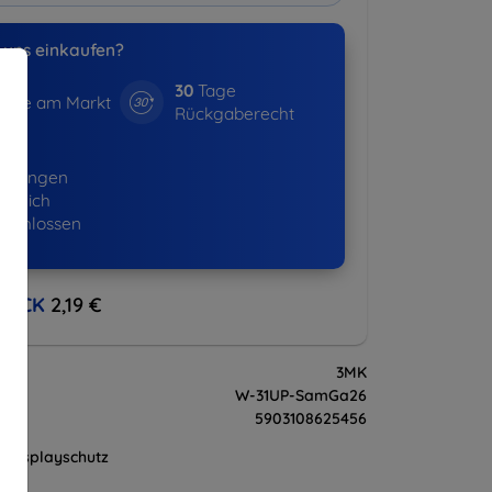
uns einkaufen?
30
Tage
hre am Markt
Rückgaberecht
16+
ellungen
lgreich
eschlossen
BACK
2,19 €
3MK
W-31UP-SamGa26
5903108625456
Displayschutz