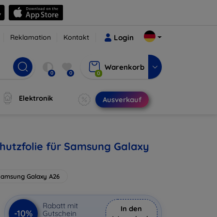
Reklamation
Kontakt
Login
Warenkorb
0
0
0
Elektronik
Ausverkauf
hutzfolie für Samsung Galaxy
Samsung Galaxy A26
Rabatt mit
In den
-10%
Gutschein