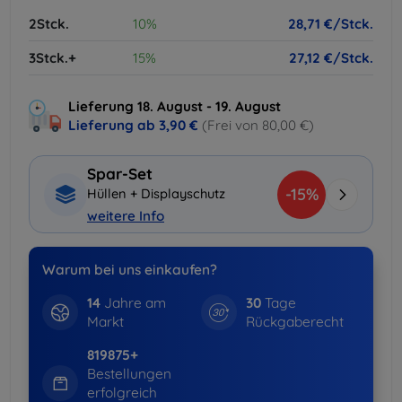
2Stck.
10%
28,71 €/Stck.
3Stck.+
15%
27,12 €/Stck.
Lieferung 18. August - 19. August
Lieferung ab
3,90 €
(Frei von 80,00 €)
Spar-Set
-15%
Hüllen + Displayschutz
weitere Info
Warum bei uns einkaufen?
14
Jahre am
30
Tage
Markt
Rückgaberecht
819875+
Bestellungen
erfolgreich