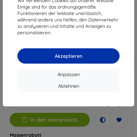
Wir verwenden Cookies auf unserer Website.
(0625)
Einige sind für das ordnungsgemäße
Funktionieren der Website unerlässlich,
Geeignet für:
Dell 16 Plus
während andere uns helfen, den Datenverkehr
zu analysieren und Inhalte und Anzeigen zu
31,90 €
personalisieren.
28,71 €
ohne MWSt
24,13 €
Akzeptieren
In den
Rabatt mit Gutschein
-10%
EXTRA10
Warenkorb
Anpassen
Ablehnen
Extern Lager > 5 St
-
+
In den Warenkorb
Massenrabatt