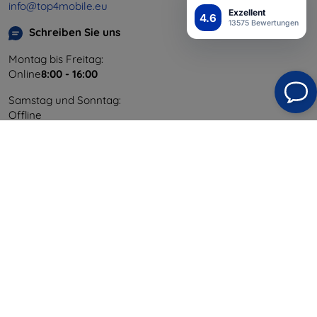
info@top4mobile.eu
Exzellent
4.6
13575 Bewertungen
Schreiben Sie uns
Montag bis Freitag:
Online
8:00 - 16:00
Samstag und Sonntag:
Offline
Einkaufen
Versand & Zahlung
Blog
Cashback
Widerrufsbelehrung
Reklamation