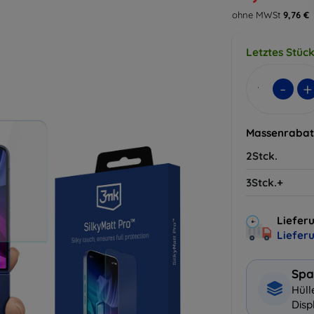
ohne MWSt
9,76 €
Letztes Stüc
-
+
Massenrabat
2Stck.
3Stck.+
Liefer
Liefer
Spa
Hüll
Disp