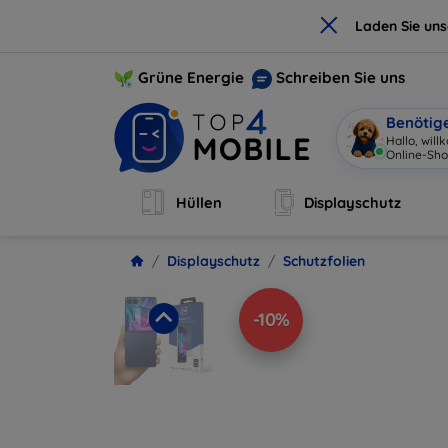
×
Laden Sie un
Grüne Energie
Schreiben Sie uns
Benötig
Hallo, wil
Online-Sho
Hüllen
Displayschutz
Displayschutz
Schutzfolien
-10%