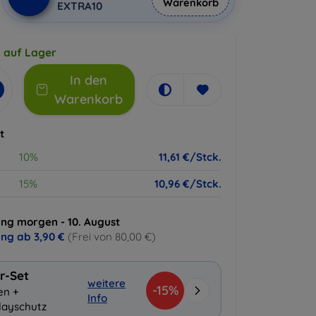
Warenkorb
EXTRA10
k auf Lager
In den
Warenkorb
t
10%
11,61 €/Stck.
15%
10,96 €/Stck.
ung morgen - 10. August
ung ab
3,90 €
(Frei von 80,00 €)
r-Set
weitere
-15%
en +
Info
layschutz