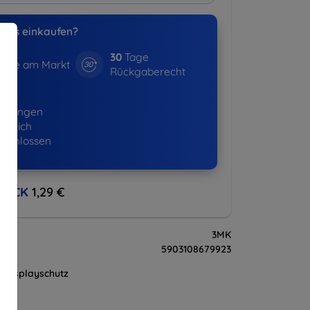
uns einkaufen?
30
Tage
hre am Markt
Rückgaberecht
365+
ellungen
lgreich
eschlossen
BACK
1,29 €
3MK
5903108679923
Displayschutz