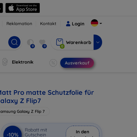
Reklamation
Kontakt
Login
Warenkorb
0
0
0
Elektronik
Ausverkauf
att Pro matte Schutzfolie für
laxy Z Flip7
amsung Galaxy Z Flip 7
Rabatt mit
In den
-10%
Gutschein