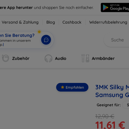
sere App herunter
und shoppen Sie noch einfacher.
Versand & Zahlung
Blog
Cashback
Widerrufsbelehrung
en Sie Beratung?
lkommen in unserem
p.
|
Zubehör
Audio
Armbänder
3MK Silky M
Empfohlen
Samsung Ga
Geeignet für:
S
12,90 €
11,61 €