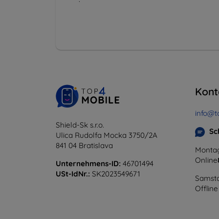
Kont
info@t
Shield-Sk s.r.o.
Sc
Ulica Rudolfa Mocka 3750/2A
841 04 Bratislava
Montag
Online
Unternehmens-ID:
46701494
USt-IdNr.:
SK2023549671
Samsta
Offline