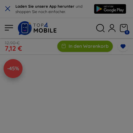
×
Laden Sie unsere App herunter
und
shoppen Sie noch einfacher.
0
12,90 €
In den Warenkorb
7,12 €
-45%