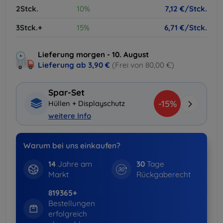
2Stck.
10%
7,12 €/Stck.
3Stck.+
15%
6,71 €/Stck.
Lieferung morgen - 10. August
Lieferung ab
3,90 €
(Frei von 80,00 €)
Spar-Set
-15%
Hüllen + Displayschutz
weitere Info
Warum bei uns einkaufen?
14
Jahre am
30
Tage
Markt
Rückgaberecht
819365+
Bestellungen
erfolgreich