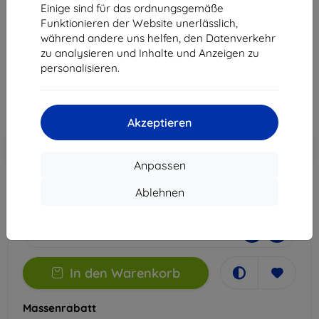
Realme 15 Pro 5G
Einige sind für das ordnungsgemäße
Funktionieren der Website unerlässlich,
Geeignet für:
Realme 15 Pro
während andere uns helfen, den Datenverkehr
zu analysieren und Inhalte und Anzeigen zu
12,90 €
personalisieren.
7,12 €
ohne MWSt
5,98 €
Akzeptieren
In den
Rabatt mit Gutschein
-10%
EXTRA10
Warenkorb
Anpassen
Ablehnen
Letztes Stück auf Lager
-
+
In den Warenkorb
Massenrabatt