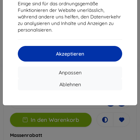
Xiaomi 14T Pro
Einige sind für das ordnungsgemäße
Funktionieren der Website unerlässlich,
Geeignet für:
Xiaomi 14T Pro
während andere uns helfen, den Datenverkehr
zu analysieren und Inhalte und Anzeigen zu
22,90 €
personalisieren.
20,61 €
ohne MWSt
17,32 €
Akzeptieren
In den
Rabatt mit Gutschein
-10%
EXTRA10
Warenkorb
Anpassen
Ablehnen
Auf Lager 2 Stk.
-
+
In den Warenkorb
Massenrabatt