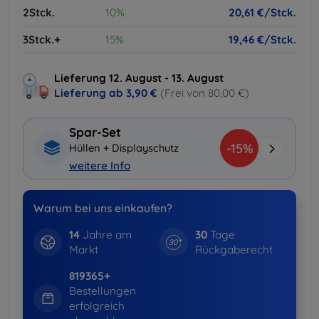
2Stck.
10%
20,61 €/Stck.
3Stck.+
15%
19,46 €/Stck.
Lieferung 12. August - 13. August
Lieferung ab
3,90 €
(Frei von 80,00 €)
Spar-Set
-15%
Hüllen + Displayschutz
weitere Info
Warum bei uns einkaufen?
14
Jahre am
30
Tage
Markt
Rückgaberecht
819365+
Bestellungen
erfolgreich