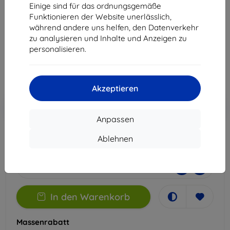
Realme GT Master
Einige sind für das ordnungsgemäße
Funktionieren der Website unerlässlich,
Geeignet für:
Realme GT Master
während andere uns helfen, den Datenverkehr
zu analysieren und Inhalte und Anzeigen zu
22,90 €
personalisieren.
20,61 €
ohne MWSt
17,32 €
Akzeptieren
In den
Rabatt mit Gutschein
-10%
EXTRA10
Warenkorb
Anpassen
Ablehnen
Auf Lager 1 Stk.
-
+
In den Warenkorb
Massenrabatt