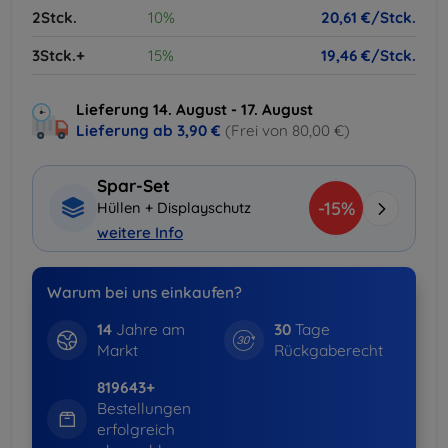
2Stck.
10%
20,61 €/Stck.
3Stck.+
15%
19,46 €/Stck.
Lieferung 14. August - 17. August
Lieferung ab
3,90 €
(Frei von 80,00 €)
Spar-Set
-15%
Hüllen + Displayschutz
weitere Info
Warum bei uns einkaufen?
14
Jahre am
30
Tage
Markt
Rückgaberecht
819643+
Bestellungen
erfolgreich