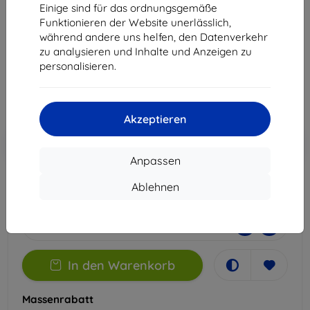
Apple iPhone 17 Air
Einige sind für das ordnungsgemäße
Funktionieren der Website unerlässlich,
Geeignet für:
Apple iPhone 17 Air
während andere uns helfen, den Datenverkehr
zu analysieren und Inhalte und Anzeigen zu
22,90 €
personalisieren.
20,61 €
ohne MWSt
17,32 €
Akzeptieren
In den
Rabatt mit Gutschein
-10%
EXTRA10
Warenkorb
Anpassen
Ablehnen
Auf Lager > 5 Stk.
-
+
In den Warenkorb
Massenrabatt