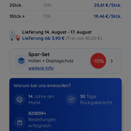
2Stck.
10%
20,61 €/Stck.
3Stck.+
15%
19,46 €/Stck.
Lieferung 14. August - 17. August
Lieferung ab
3,90 €
(Frei von 80,00 €)
Spar-Set
-15%
Hüllen + Displayschutz
weitere Info
Warum bei uns einkaufen?
14
Jahre am
30
Tage
Markt
Rückgaberecht
820039+
Bestellungen
erfolgreich