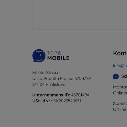
Kont
info@t
Shield-Sk s.r.o.
Sc
Ulica Rudolfa Mocka 3750/2A
841 04 Bratislava
Montag
Online
Unternehmens-ID:
46701494
USt-IdNr.:
SK2023549671
Samsta
Offline