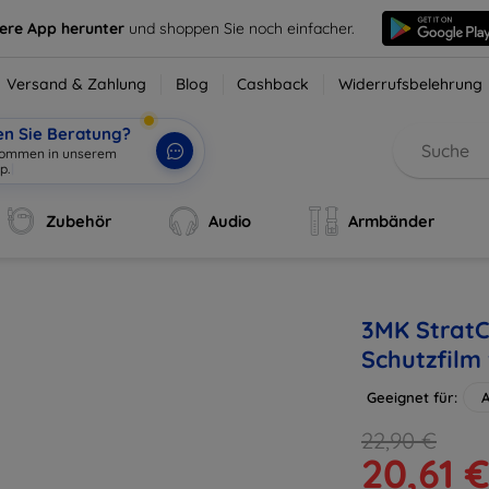
sere App herunter
und shoppen Sie noch einfacher.
Versand & Zahlung
Blog
Cashback
Widerrufsbelehrung
en Sie Beratung?
lkommen in unserem
p.
|
Zubehör
Audio
Armbänder
3MK StratC
Schutzfilm 
Geeignet für:
A
22,90 €
20,61 