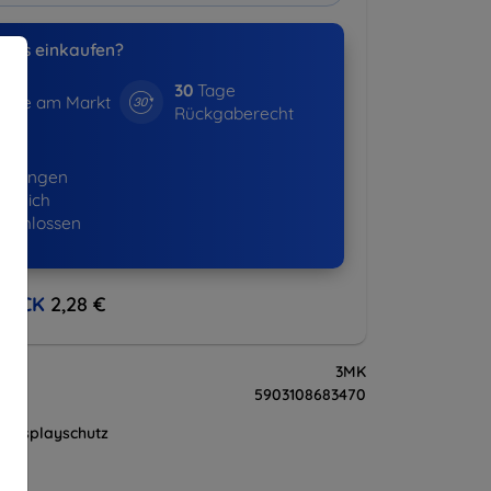
uns einkaufen?
30
Tage
hre am Markt
Rückgaberecht
16+
ellungen
lgreich
eschlossen
BACK
2,28 €
3MK
5903108683470
Displayschutz