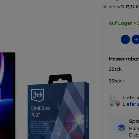
ohne MWSt
17,32 €
Auf Lager > 5
-
+
Massenrabat
2Stck.
3Stck.+
Lieferu
Liefer
Spa
Hüll
Disp