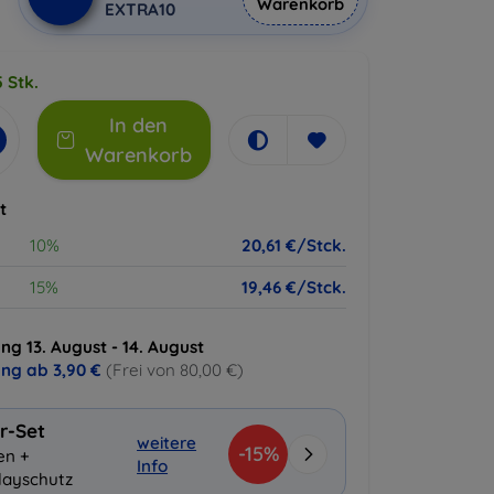
Warenkorb
EXTRA10
 Stk.
In den
Warenkorb
t
10%
20,61 €/Stck.
15%
19,46 €/Stck.
ng 13. August - 14. August
ung ab
3,90 €
(Frei von 80,00 €)
r-Set
weitere
-15%
en +
Info
layschutz