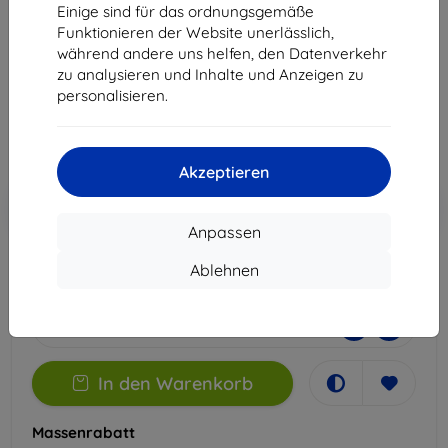
Apple iPhone 12
Einige sind für das ordnungsgemäße
Funktionieren der Website unerlässlich,
Geeignet für:
Apple iPhone 12
während andere uns helfen, den Datenverkehr
zu analysieren und Inhalte und Anzeigen zu
22,90 €
personalisieren.
20,61 €
ohne MWSt
17,32 €
Akzeptieren
In den
Rabatt mit Gutschein
-10%
EXTRA10
Warenkorb
Anpassen
Ablehnen
Extern Lager > 5 St
-
+
In den Warenkorb
Massenrabatt