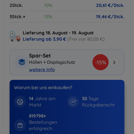
2Stck.
10%
20,61 €/Stck.
3Stck.+
15%
19,46 €/Stck.
Lieferung 18. August - 19. August
Lieferung ab
3,90 €
(Frei von 80,00 €)
Spar-Set
-15%
Hüllen + Displayschutz
weitere Info
Warum bei uns einkaufen?
14
Jahre am
30
Tage
Markt
Rückgaberecht
819798+
Bestellungen
erfolgreich