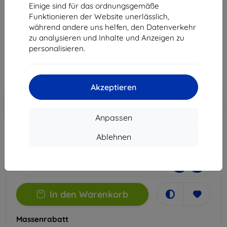
Apple iPhone 11
Einige sind für das ordnungsgemäße
Funktionieren der Website unerlässlich,
Geeignet für:
Apple iPhone 11
während andere uns helfen, den Datenverkehr
zu analysieren und Inhalte und Anzeigen zu
22,90 €
personalisieren.
20,61 €
ohne MWSt
17,32 €
Akzeptieren
In den
Rabatt mit Gutschein
-10%
EXTRA10
Warenkorb
Anpassen
Ablehnen
Auf Lager > 5 Stk.
-
+
In den Warenkorb
Massenrabatt