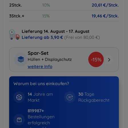
2Stck.
10%
20,61 €/Stck.
3Stck.+
15%
19,46 €/Stck.
Lieferung 14. August - 17. August
Lieferung ab
3,90 €
(Frei von 80,00 €)
Spar-Set
-15%
Hüllen + Displayschutz
weitere Info
Warum bei uns einkaufen?
14
Jahre am
30
Tage
Markt
Rückgaberecht
819987+
Bestellungen
erfolgreich