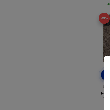
A
-10%
-10
Gue
iPh
Harts
Logo