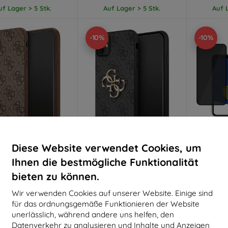
uf Lager > 5 Stk.
Auf Lager > 5 Stk.
Auf L
-10%
-10%
Diese Website verwendet Cookies, um
Rabatt
Rabatt
R
%
-10%
-10%
mit
EXTRA10
mit
EXTRA10
m
Ihnen die bestmögliche Funktionalität
Gutschein
Gutschein
G
bieten zu können.
ss GUHCN61G4GFBR
Guess GUHCN614GMGGR
3MK Gl
one 11 6,1" braune
iPhone 11 6,1" graue harte
iPhon
Wir verwenden Cookies auf unserer Website. Einige sind
chale 4G Metal Gold
Hülle mit großem 4G Metal
FullScre
 (GUHCN61G4GFBR)
Logo
für das ordnungsgemäße Funktionieren der Website
24,89 €
24,89 €
1
unerlässlich, während andere uns helfen, den
22,41 €
22,41 €
Datenverkehr zu analysieren und Inhalte und Anzeigen