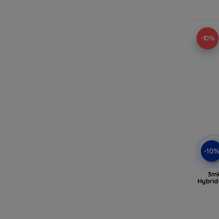
-10%
-10
3mk
Hybrid