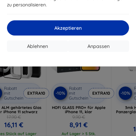
Auf L
zu personalisieren.
uf Lager > 5 Stk.
Auf Lager > 5 Stk.
-10%
-10%
Akzeptieren
Ablehnen
Anpassen
Rabatt
Rabatt
R
%
-10%
-10%
mit
EXTRA10
mit
EXTRA10
m
Gutschein
Gutschein
G
 ALM gehärtetes Glas
HOFI GLASS PRO+ für Apple
3mk H
ür iPhone 11 schwarz
iPhone 11, klar
Panzergla
17,90 €
9,90 €
16,11 €
8,91 €
tes Stück auf Lager
Auf Lager > 5 Stk.