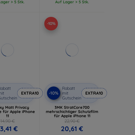
ager > 5 Stk.
Auf Lager > 5 Stk.
-10%
abatt
Rabatt
-10%
it
EXTRA10
mit
EXTRA10
utschein
Gutschein
ky Matt Privacy
3MK StratCore700
e für Apple iPhone
mehrschichtiger Schutzfilm
11
für Apple iPhone 11
14,90 €
22,90 €
13,41 €
20,61 €