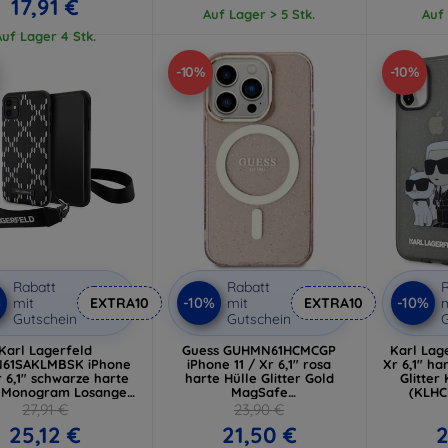
17,91 €
Auf Lager > 5 Stk.
Auf 
Auf Lager 4 Stk.
-10%
-10%
Rabatt
Rabatt
R
%
-10%
-10%
mit
EXTRA10
mit
EXTRA10
m
Gutschein
Gutschein
G
Karl Lagerfeld
Guess GUHMN61HCMCGP
Karl Lage
61SAKLMBSK iPhone
iPhone 11 / Xr 6,1" rosa
Xr 6,1" ha
r 6,1" schwarze harte
harte Hülle Glitter Gold
Glitter
e Monogram Losange
MagSafe
(KLH
Saffiano
(GUHMN61HCMCGP)
27,91 €
23,90 €
LHCN61SAKLMBSK)
25,12 €
21,50 €
2