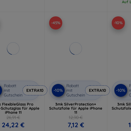
Auf L
-45%
-10%
Rabatt
Rabatt
R
%
-10%
-10%
mit
EXTRA10
mit
EXTRA10
m
Gutschein
Gutschein
G
 FlexibleGlass Pro
3mk SilverProtection+
3mk Sil
-Schutzglas für Apple
Schutzfolie für Apple iPhone
Schutzfoli
iPhone 11
11
26,91 €
12,90 €
24,22 €
7,12 €