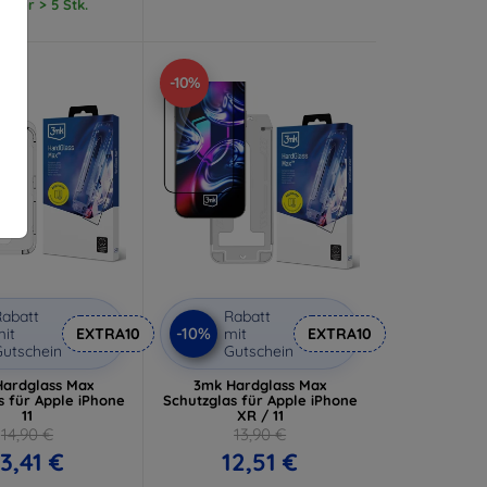
ager > 5 Stk.
-10%
abatt
Rabatt
-10%
it
EXTRA10
mit
EXTRA10
utschein
Gutschein
ardglass Max
3mk Hardglass Max
s für Apple iPhone
Schutzglas für Apple iPhone
11
XR / 11
14,90 €
13,90 €
13,41 €
12,51 €