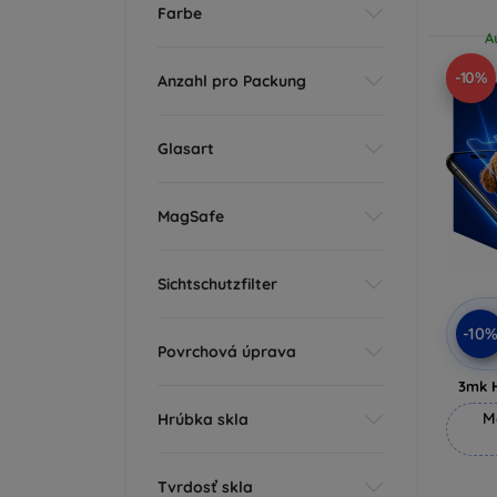
Farbe
A
-10%
Anzahl pro Packung
Glasart
MagSafe
Sichtschutzfilter
-10
Povrchová úprava
3mk 
M
Hrúbka skla
Tvrdosť skla