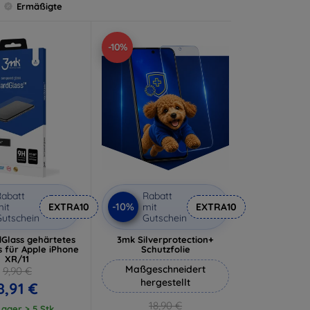
Ermäßigte
-10%
abatt
Rabatt
-10%
it
EXTRA10
mit
EXTRA10
utschein
Gutschein
Glass gehärtetes
3mk Silverprotection+
s für Apple iPhone
Schutzfolie
XR/11
Maßgeschneidert
9,90 €
hergestellt
8,91 €
18,90 €
ager > 5 Stk.