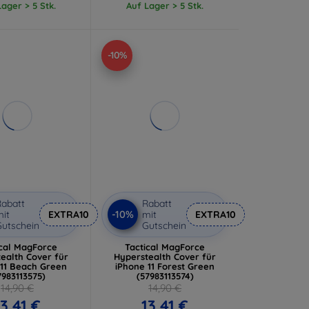
ager > 5 Stk.
Auf Lager > 5 Stk.
-10%
abatt
Rabatt
-10%
it
EXTRA10
mit
EXTRA10
utschein
Gutschein
ical MagForce
Tactical MagForce
ealth Cover für
Hyperstealth Cover für
 11 Beach Green
iPhone 11 Forest Green
7983113575)
(57983113574)
14,90 €
14,90 €
13,41 €
13,41 €