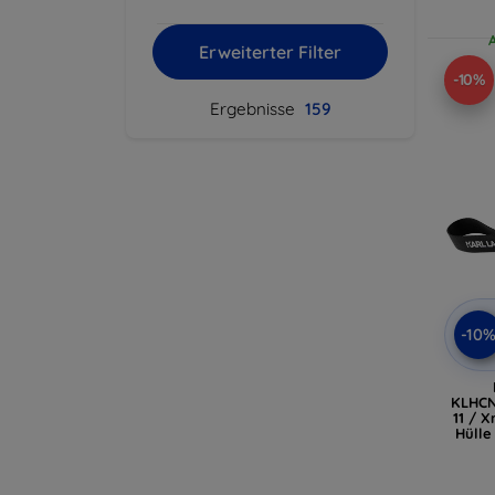
Erweiterter Filter
-10%
Ergebnisse
159
-10
KLHCN
11 / X
Hüll
(K