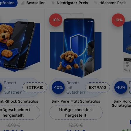
pfohlen
Bestseller
Niedrigster Preis
Höchster Preis
-10%
-10%
Rabatt
Rabatt
R
%
-10%
-10%
mit
EXTRA10
mit
EXTRA10
m
Gutschein
Gutschein
G
nti-Shock Schutzglas
3mk Pure Matt Schutzglas
3mk Hard
Schutzgla
aßgeschneidert
Maßgeschneidert
hergestellt
hergestellt
16,90 €
12,90 €
Auf L