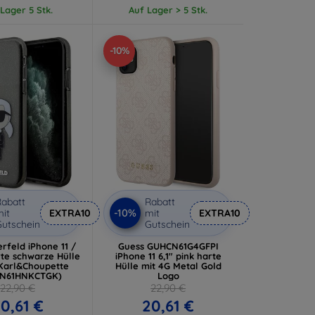
Lager 5 Stk.
Auf Lager > 5 Stk.
-10%
abatt
Rabatt
-10%
it
EXTRA10
mit
EXTRA10
utschein
Gutschein
rfeld iPhone 11 /
Guess GUHCN61G4GFPI
rte schwarze Hülle
iPhone 11 6,1" pink harte
 Karl&Choupette
Hülle mit 4G Metal Gold
CN61HNKCTGK)
Logo
22,90 €
22,90 €
0,61 €
20,61 €