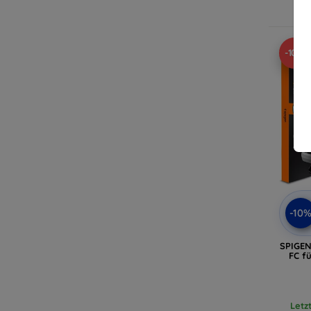
A
-10%
-10
SPIGEN
FC f
Letz