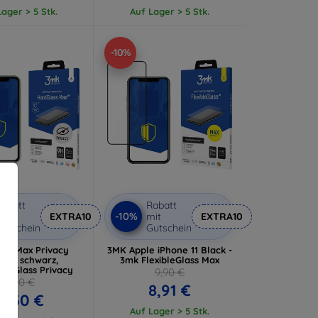
ager > 5 Stk.
Auf Lager > 5 Stk.
-10%
abatt
Rabatt
-10%
it
EXTRA10
mit
EXTRA10
utschein
Gutschein
ass Max Privacy
3MK Apple iPhone 11 Black -
e 11 schwarz,
3mk FlexibleGlass Max
en Glass Privacy
9,90 €
15,90 €
8,91 €
4,30 €
Auf Lager > 5 Stk.