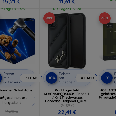
15,21 €
11,61 €
uf Lager > 5 Stk.
Auf Lager > 5 Stk.
-10%
-10%
Rabatt
Rabatt
R
%
-10%
-10%
mit
EXTRA10
mit
EXTRA10
m
Gutschein
Gutschein
G
Hammer Schutzfolie
Karl Lagerfeld
HOFI ANT
KLHCN61PQDSMGK iPhone 11
gehärtet
aßgeschneidert
/ Xr 6.1" schwarzes
Privatsphä
Hardcase Diagonal Quilted
hergestellt
Script (KLHCN61PQDSMGK)
24,89 €
22,41 €
19,90 €