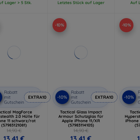
uf Lager > 5 Stk.
Letztes Stück auf Lager
Auf L
-10%
-10%
Rabatt
Rabatt
R
%
-10%
-10%
mit
EXTRA10
mit
EXTRA10
m
Gutschein
Gutschein
G
actical MagForce
Tactical Glass Impact
Tact
stealth 2.0 Hülle für
Armour Schutzglas für
Hyperst
one 11 schwarz/rot
Apple iPhone 11/XR
iPhone
(57983121081)
(57983114105)
(5
14,90 €
14,90 €
13,41 €
13,41 €