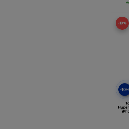
A
-10%
-10
T
Hyper
iPh