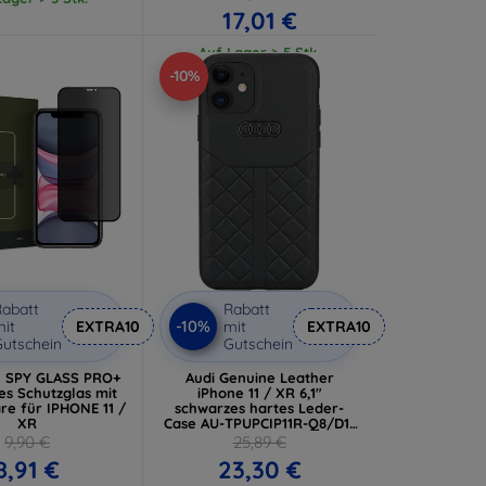
17,01 €
Auf Lager > 5 Stk.
-10%
abatt
Rabatt
-10%
it
EXTRA10
mit
EXTRA10
utschein
Gutschein
I SPY GLASS PRO+
Audi Genuine Leather
es Schutzglas mit
iPhone 11 / XR 6,1"
re für IPHONE 11 /
schwarzes hartes Leder-
XR
Case AU-TPUPCIP11R-Q8/D1-
BK (AU-TPUPCIP11R-Q8/D1-
9,90 €
25,89 €
BK)
8,91 €
23,30 €