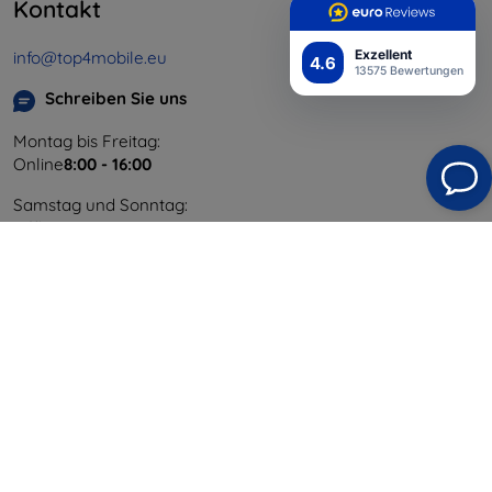
Kontakt
Exzellent
info@top4mobile.eu
4.6
13575 Bewertungen
Schreiben Sie uns
Montag bis Freitag:
Online
8:00 - 16:00
Samstag und Sonntag:
Offline
Einkaufen
Versand & Zahlung
Blog
Cashback
Widerrufsbelehrung