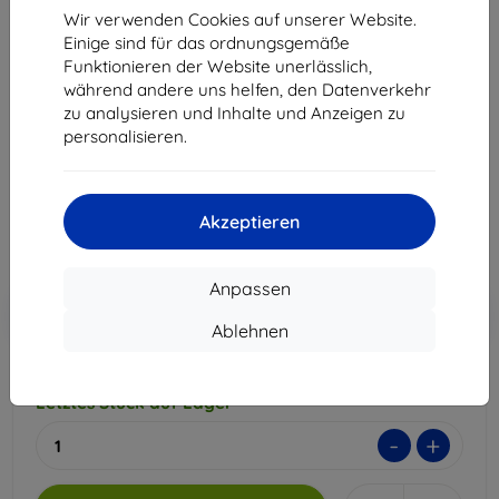
Wir verwenden Cookies auf unserer Website.
Einige sind für das ordnungsgemäße
Funktionieren der Website unerlässlich,
3MK 1UP Gaming Schutzfolie für Apple iPhone 17
während andere uns helfen, den Datenverkehr
Pro
zu analysieren und Inhalte und Anzeigen zu
Geeignet für:
Apple iPhone 17 Pro
personalisieren.
26,91 €
10,71 €
Akzeptieren
ohne MWSt
9,00 €
Anpassen
In den
Rabatt mit Gutschein
-10%
EXTRA10
Warenkorb
Ablehnen
Letztes Stück auf Lager
-
+