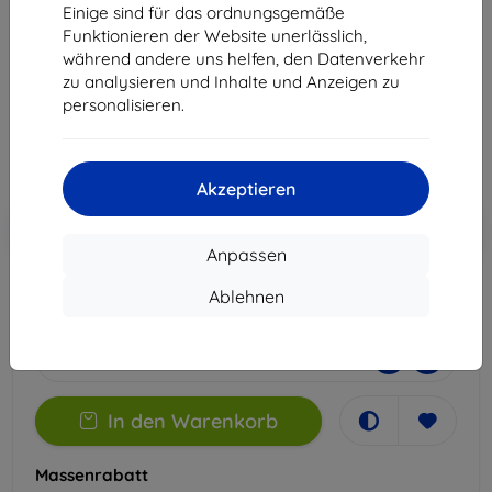
Oppo Reno 14 Pro
Einige sind für das ordnungsgemäße
Funktionieren der Website unerlässlich,
Geeignet für:
Oppo Reno 14 Pro
während andere uns helfen, den Datenverkehr
zu analysieren und Inhalte und Anzeigen zu
14,90 €
personalisieren.
13,41 €
ohne MWSt
11,27 €
Akzeptieren
In den
Rabatt mit Gutschein
-10%
EXTRA10
Warenkorb
Anpassen
Ablehnen
Extern Lager > 5 St
-
+
In den Warenkorb
Massenrabatt