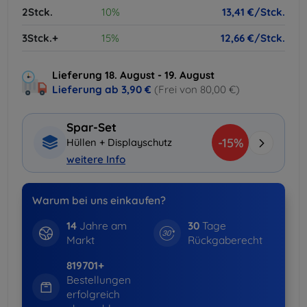
2Stck.
10%
13,41 €/Stck.
3Stck.+
15%
12,66 €/Stck.
Lieferung 18. August - 19. August
Lieferung ab
3,90 €
(Frei von 80,00 €)
Spar-Set
-15%
Hüllen + Displayschutz
weitere Info
Warum bei uns einkaufen?
14
Jahre am
30
Tage
Markt
Rückgaberecht
819701+
Bestellungen
erfolgreich