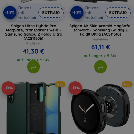
Rabatt
Rabatt
-10%
-10%
mit
EXTRA10
mit
EXTRA10
Gutschein
Gutschein
Spigen Ultra Hybrid Pro
Spigen Air Skin Aramid MagSafe,
MagSafe, transparent weiß -
schwarz - Samsung Galaxy Z
Samsung Galaxy Z Fold8 Ultra
Fold8 Ultra (ACS11510)
(ACS11506)
67,90 €
45,90 €
61,11 €
41,30 €
Auf Lager > 5 Stk.
Auf Lager > 5 Stk.
Neu
Neu
-10%
-10%