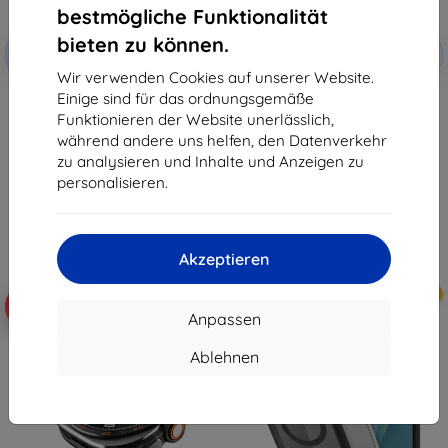
bestmögliche Funktionalität
Rabatt
Rabatt
bieten zu können.
-10%
-10%
mit
EXTRA10
mit
EXTRA10
Gutschein
Gutschein
Wir verwenden Cookies auf unserer Website.
Einige sind für das ordnungsgemäße
Samsung transparente
SPIGEN RUGGED ARMOR
Schutzhülle Clear Cover für
Schutzhülle für Samsung Galaxy
Funktionieren der Website unerlässlich,
Galaxy Z Fold 8 EF-QF971CTE
Watch Ultra 2 2026 (47 MM),
während andere uns helfen, den Datenverkehr
(57983131084)
Mattschwarz (ACS11611)
34,90 €
18,90 €
zu analysieren und Inhalte und Anzeigen zu
31,42 €
17,01 €
personalisieren.
Auf Lager > 5 Stk.
Auf Lager > 5 Stk.
Akzeptieren
Neu
Neu
-10%
-10%
Anpassen
Ablehnen