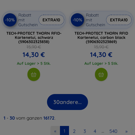
Rabatt
Rabatt
-10%
-10%
mit
EXTRA10
mit
EXTRA10
Gutschein
Gutschein
TECH-PROTECT THORN RFID-
TECH-PROTECT THORN RFID
Kartenetui, schwarz
Kartenetui, carbon black
(5906302323838)
(5906302323869)
15,90 €
15,90 €
14,30 €
14,30 €
Auf Lager > 5 Stk.
Auf Lager > 5 Stk.
30
andere...
1
-
30
vom ganzen
16172
.
2
3
4
540
»
«
1
…