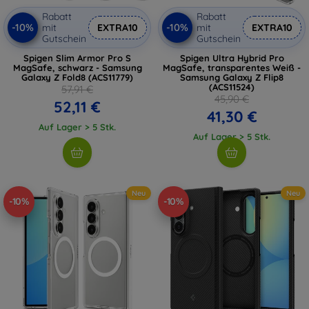
Rabatt
Rabatt
-10%
-10%
mit
EXTRA10
mit
EXTRA10
Gutschein
Gutschein
Spigen Slim Armor Pro S
Spigen Ultra Hybrid Pro
MagSafe, schwarz - Samsung
MagSafe, transparentes Weiß -
Galaxy Z Fold8 (ACS11779)
Samsung Galaxy Z Flip8
(ACS11524)
57,91 €
45,90 €
52,11 €
41,30 €
Auf Lager > 5 Stk.
Auf Lager > 5 Stk.
Neu
Neu
-10%
-10%