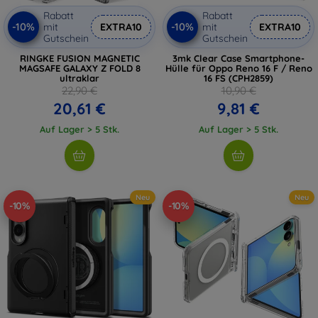
Rabatt
Rabatt
-10%
-10%
mit
EXTRA10
mit
EXTRA10
Gutschein
Gutschein
RINGKE FUSION MAGNETIC
3mk Clear Case Smartphone-
MAGSAFE GALAXY Z FOLD 8
Hülle für Oppo Reno 16 F / Reno
ultraklar
16 FS (CPH2859)
22,90 €
10,90 €
20,61 €
9,81 €
Auf Lager > 5 Stk.
Auf Lager > 5 Stk.
Neu
Neu
-10%
-10%