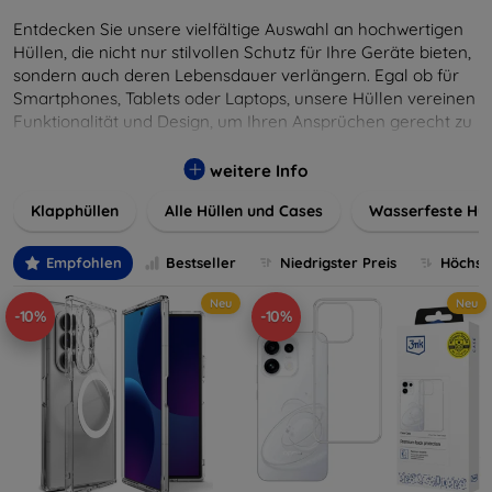
Entdecken Sie unsere vielfältige Auswahl an hochwertigen
Hüllen, die nicht nur stilvollen Schutz für Ihre Geräte bieten,
sondern auch deren Lebensdauer verlängern. Egal ob für
Smartphones, Tablets oder Laptops, unsere Hüllen vereinen
Funktionalität und Design, um Ihren Ansprüchen gerecht zu
werden. Wählen Sie aus einer Vielzahl von Materialien und
Farben, um Ihren persönlichen Stil perfekt zu
weitere Info
unterstreichen.
Klapphüllen
Alle Hüllen und Cases
Wasserfeste Hül
Empfohlen
Bestseller
Niedrigster Preis
Höchste
Neu
Neu
-10%
-10%