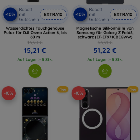
Rabatt
Rabatt
-10%
-10%
mit
EXTRA10
mit
EXTRA10
Gutschein
Gutschein
Wasserdichtes Tauchgehäuse
Magnetische Silikonhülle von
Puluz für DJI Osmo Action 6, bis
Samsung für Galaxy Z Fold8,
60 m
schwarz (EF-EF971CBEGWW)
16,90 €
56,91 €
15,21 €
51,22 €
Auf Lager > 5 Stk.
Auf Lager > 5 Stk.
Neu
Neu
-10%
-10%