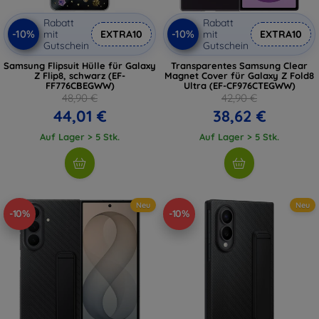
Rabatt
Rabatt
-10%
-10%
mit
EXTRA10
mit
EXTRA10
Gutschein
Gutschein
Samsung Flipsuit Hülle für Galaxy
Transparentes Samsung Clear
Z Flip8, schwarz (EF-
Magnet Cover für Galaxy Z Fold8
FF776CBEGWW)
Ultra (EF-CF976CTEGWW)
48,90 €
42,90 €
44,01 €
38,62 €
Auf Lager > 5 Stk.
Auf Lager > 5 Stk.
Neu
Neu
-10%
-10%