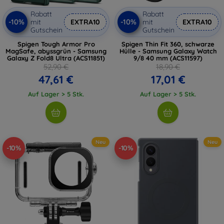
Rabatt
Rabatt
-10%
-10%
mit
EXTRA10
mit
EXTRA10
Gutschein
Gutschein
Spigen Tough Armor Pro
Spigen Thin Fit 360, schwarze
MagSafe, abyssgrün - Samsung
Hülle - Samsung Galaxy Watch
Galaxy Z Fold8 Ultra (ACS11851)
9/8 40 mm (ACS11597)
52,90 €
18,90 €
47,61 €
17,01 €
Auf Lager > 5 Stk.
Auf Lager > 5 Stk.
Neu
Neu
-10%
-10%