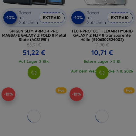
Rabatt
Rabatt
-10%
-10%
mit
EXTRA10
mit
EXTRA10
Gutschein
Gutschein
SPIGEN SLIM ARMOR PRO
TECH-PROTECT FLEXAIR HYBRID
MAGSAFE GALAXY Z FOLD 8 Metal
GALAXY Z FLIP 8 transparente
Slate (ACS11951)
Hülle (5906302324002)
56,91 €
11,90 €
51,22 €
10,71 €
Auf Lager 2 Stk.
Extern Lager > 5 St
Auf dem Weg 2 Stücke 7. 8. 2026
Neu
Neu
-10%
-10%