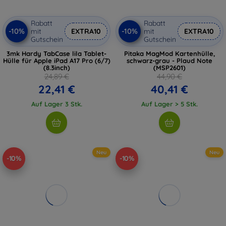
Rabatt
Rabatt
-10%
-10%
mit
EXTRA10
mit
EXTRA10
Gutschein
Gutschein
3mk Hardy TabCase lila Tablet-
Pitaka MagMod Kartenhülle,
Hülle für Apple iPad A17 Pro (6/7)
schwarz-grau - Plaud Note
(8.3inch)
(MSP2601)
24,89 €
44,90 €
22,41 €
40,41 €
Auf Lager 3 Stk.
Auf Lager > 5 Stk.
Neu
Neu
-10%
-10%