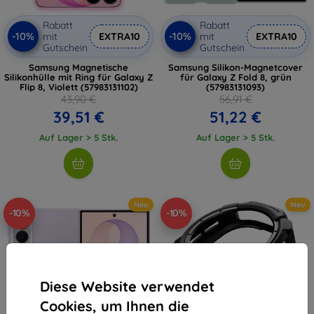
Rabatt
Rabatt
-10%
-10%
mit
EXTRA10
mit
EXTRA10
Gutschein
Gutschein
Samsung Magnetische
Samsung Silikon-Magnetcover
Silikonhülle mit Ring für Galaxy Z
für Galaxy Z Fold 8, grün
Flip 8, Violett (57983131102)
(57983131093)
43,90 €
56,91 €
39,51 €
51,22 €
Auf Lager > 5 Stk.
Auf Lager > 5 Stk.
Neu
Neu
-10%
-10%
Diese Website verwendet
Cookies, um Ihnen die