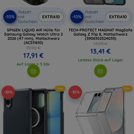
Rabatt
Rabatt
-10%
-10%
mit
EXTRA10
mit
EXTRA10
Gutschein
Gutschein
SPIGEN LIQUID AIR Hülle für
TECH-PROTECT MAGMAT MagSafe
Samsung Galaxy Watch Ultra 2
Galaxy Z Flip 8, Mattschwarz
2026 (47 mm), Mattschwarz
(5906302324033)
(ACS11610)
14,90 €
19,90 €
13,41 €
17,91 €
Letztes Stück auf Lager
Auf Lager > 5 Stk.
Neu
Neu
-10%
-10%