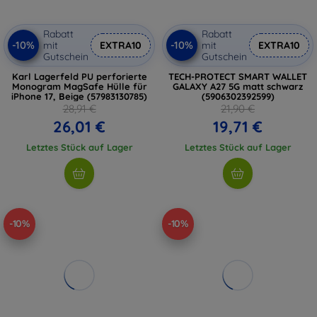
Rabatt
Rabatt
-10%
-10%
mit
EXTRA10
mit
EXTRA10
Gutschein
Gutschein
Karl Lagerfeld PU perforierte
TECH-PROTECT SMART WALLET
Monogram MagSafe Hülle für
GALAXY A27 5G matt schwarz
iPhone 17, Beige (57983130785)
(5906302392599)
28,91 €
21,90 €
26,01 €
19,71 €
Letztes Stück auf Lager
Letztes Stück auf Lager
-10%
-10%