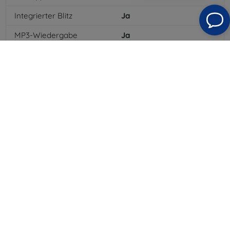
Integrierter Blitz
Ja
MP3-Wiedergabe
Ja
3,5-mm-Klinkenanschluss
Ja
NFC
Nein
4G/LTE
Ja
MMS
Ja
Batterietyp
Li-ion
Batteriekapazität
5000
mAh
Bluetooth
Ja
WLAN
Ja
EDGE
Ja