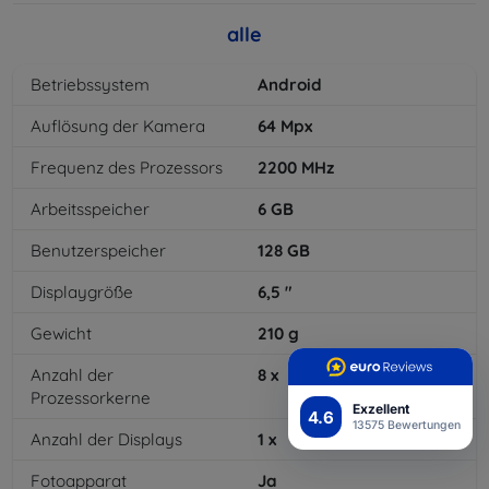
alle
Betriebssystem
Android
Auflösung der Kamera
64
Mpx
Frequenz des Prozessors
2200
MHz
Arbeitsspeicher
6
GB
Benutzerspeicher
128
GB
Displaygröße
6,5
"
Gewicht
210
g
Anzahl der
8
x
Prozessorkerne
Exzellent
4.6
13575 Bewertungen
Anzahl der Displays
1
x
Fotoapparat
Ja