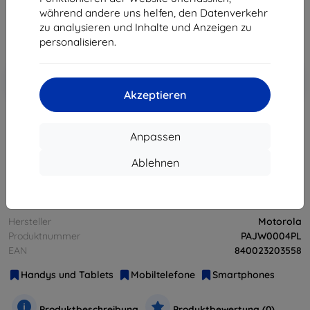
221,32 €
während andere uns helfen, den Datenverkehr
zu analysieren und Inhalte und Anzeigen zu
ohne MWSt
185,98 €
personalisieren.
In den
Rabatt mit Gutschein
-10%
EXTRA10
Warenkorb
Akzeptieren
ausverkauft
Anpassen
Ablehnen
ausverkauft
Hersteller
Motorola
Produktnummer
PAJW0004PL
EAN
840023203558
Handys und Tablets
Mobiltelefone
Smartphones
Produktbeschreibung
Produktbewertung (0)