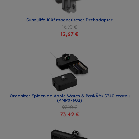
Sunnylife 180° magnetischer Drehadapter
16,90 €
12,67 €
Organizer Spigen do Apple Watch & PaskÃ³w S340 czarny
(AMP07602)
97,90 €
73,42 €