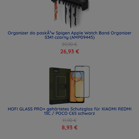
Organizer do paskÃ³w Spigen Apple Watch Band Organizer
S341 czarny (AMP09445)
39,90 €
26,93 €
HOFI GLASS PRO+ gehärtetes Schutzglas für XIAOMI REDMI
13C / POCO C65 schwarz
11,90 €
8,93 €