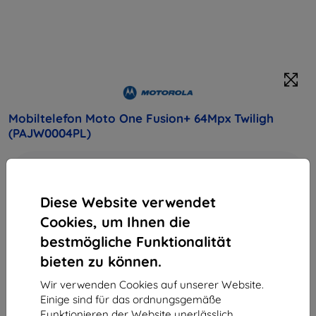
Mobiltelefon Moto One Fusion+ 64Mpx Twiligh
(PAJW0004PL)
Kaufen Sie dieses Gerät und erhalten Sie
25%
Rabatt
auf sämtliches Zubehör dafür!
Diese Website verwendet
Cookies, um Ihnen die
Galaxy A5 (2017) ponúka jedinečný vzhľad vďaka 3D
zadnému sklu v kombinácii s 5.2" Super AMOLED displejom.
bestmögliche Funktionalität
Čisté línie a precízne výrobné spracovanie zaujmú na prvý
bieten zu können.
pohľad
Produktbeschreibung
Wir verwenden Cookies auf unserer Website.
Einige sind für das ordnungsgemäße
245,90 €
Funktionieren der Website unerlässlich,