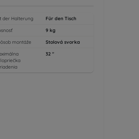
t der Halterung
Für den Tisch
snosť
9
kg
pôsob montáže
Stolová svorka
aximálna
32
"
lopriečka
riadenia