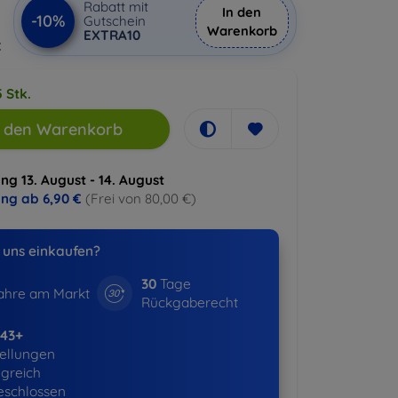
Rabatt mit
In den
-10%
Gutschein
Warenkorb
EXTRA10
€
 Stk.
n den Warenkorb
ng 13. August - 14. August
ung ab
6,90 €
(Frei von 80,00 €)
uns einkaufen?
30
Tage
hre am Markt
Rückgaberecht
643+
ellungen
lgreich
eschlossen