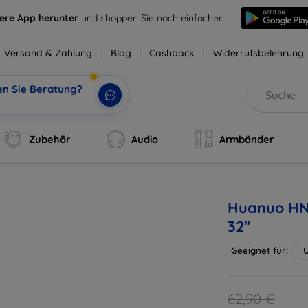
sere App herunter
und shoppen Sie noch einfacher.
Versand & Zahlung
Blog
Cashback
Widerrufsbelehrung
en Sie Beratung?
i, d
|
Zubehör
Audio
Armbänder
Huanuo HN
32"
Geeignet für:
U
62,90 €