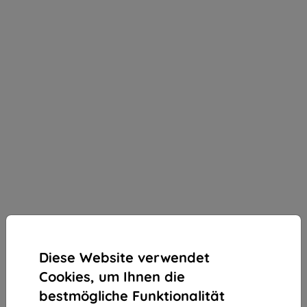
Diese Website verwendet
Puluz
Cookies, um Ihnen die
Puluz J-Hook-Halterung für Sportkameras (2x)
bestmögliche Funktionalität
Produktbeschreibung