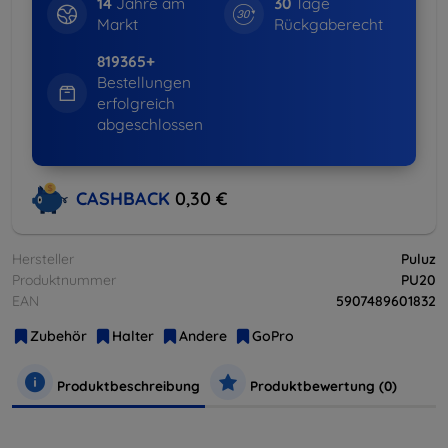
14
Jahre am
30
Tage
Markt
Rückgaberecht
819365+
Bestellungen
erfolgreich
abgeschlossen
CASHBACK
0,30 €
Hersteller
Puluz
Produktnummer
PU20
EAN
5907489601832
Zubehör
Halter
Andere
GoPro
Produktbeschreibung
Produktbewertung (0)