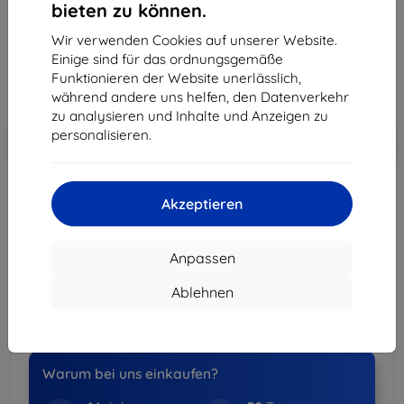
bieten zu können.
5,90 €
Wir verwenden Cookies auf unserer Website.
5,31 €
Einige sind für das ordnungsgemäße
Funktionieren der Website unerlässlich,
ohne MWSt
4,46 €
während andere uns helfen, den Datenverkehr
zu analysieren und Inhalte und Anzeigen zu
In den
Rabatt mit Gutschein
personalisieren.
-10%
EXTRA10
Warenkorb
Akzeptieren
Auf Lager 3 Stk.
In den Warenkorb
Anpassen
Ablehnen
Lieferung morgen - 10. August
Lieferung ab
3,90 €
(Frei von 80,00 €)
Warum bei uns einkaufen?