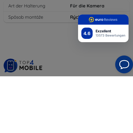
Art der Halterung
Für die Kamera
Spôsob montáže
Rýchloupínacia spona
Exzellent
4.6
13573 Bewertungen
Shield-Sk s.r.o.
Ulica Rudolfa Mocka 3750/2A
841 04 Bratislava
Unternehmens-ID:
46701494
USt-IdNr.:
SK2023549671
Kontakt