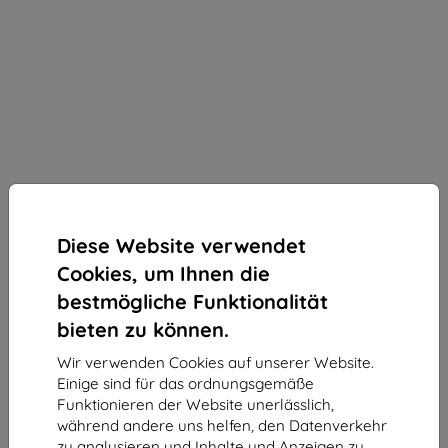
Diese Website verwendet
Cookies, um Ihnen die
bestmögliche Funktionalität
bieten zu können.
Wir verwenden Cookies auf unserer Website.
3mk incharge Align Qi2.,2 25W Ladegerät für
Einige sind für das ordnungsgemäße
Apple, schwarz
Funktionieren der Website unerlässlich,
während andere uns helfen, den Datenverkehr
Geeignet für:
Uni
zu analysieren und Inhalte und Anzeigen zu