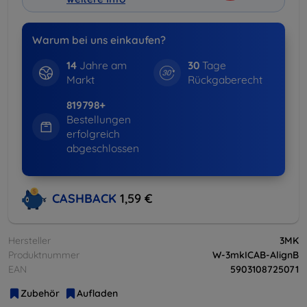
Warum bei uns einkaufen?
14
Jahre am
30
Tage
Markt
Rückgaberecht
819798+
Bestellungen
erfolgreich
abgeschlossen
CASHBACK
1,59 €
Hersteller
3MK
Produktnummer
W-3mkICAB-AlignB
EAN
5903108725071
Zubehör
Aufladen