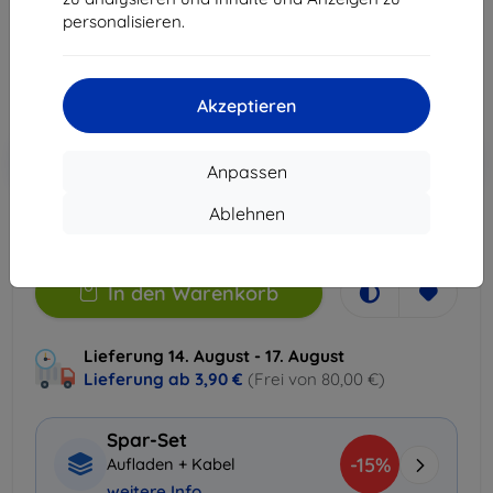
31,90 €
personalisieren.
28,71 €
ohne MWSt
24,13 €
Akzeptieren
In den
Rabatt mit Gutschein
-10%
EXTRA10
Anpassen
Warenkorb
Ablehnen
Auf Lager > 5 Stk.
In den Warenkorb
Lieferung 14. August - 17. August
Lieferung ab
3,90 €
(Frei von 80,00 €)
Spar-Set
-15%
Aufladen + Kabel
weitere Info