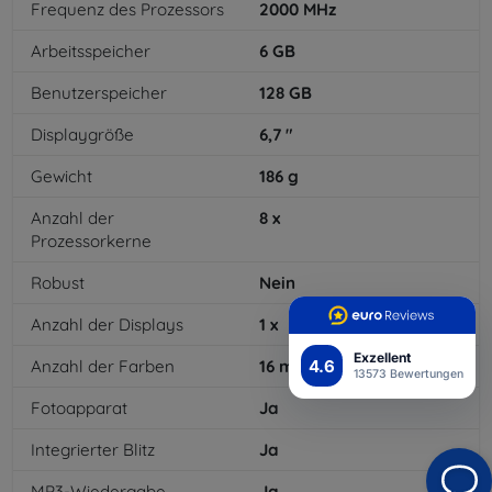
Frequenz des Prozessors
2000
MHz
Arbeitsspeicher
6
GB
Benutzerspeicher
128
GB
Displaygröße
6,7
"
Gewicht
186
g
Anzahl der
8
x
Prozessorkerne
Robust
Nein
Anzahl der Displays
1
x
Exzellent
4.6
Anzahl der Farben
16
mil
13573 Bewertungen
Fotoapparat
Ja
Integrierter Blitz
Ja
MP3-Wiedergabe
Ja