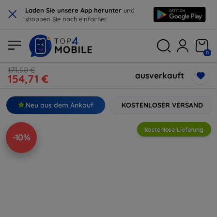
×
Laden Sie unsere App herunter
und
shoppen Sie noch einfacher.
0
171,90 €
ausverkauft
154,71 €
Neu aus dem Ankauf
KOSTENLOSER VERSAND
kostenlose Lieferung
-10%