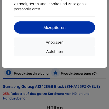
Warenkorb
zu analysieren und Inhalte und Anzeigen zu
personalisieren.
ausverkauft
ausverkauft
Akzeptieren
Anpassen
Hersteller
Samsung
Ablehnen
Produktnummer
SM-A125FZKVEUE
Handys und Tablets
Mobiltelefone
Smartphones
Produktbeschreibung
Produktbewertung (0)
Samsung Galaxy A12 128GB Black (SM-A125FZKVEUE)
25%
Rabatt auf das ganze Sortiment von Hüllen und
Handyzubehör
Hüllen