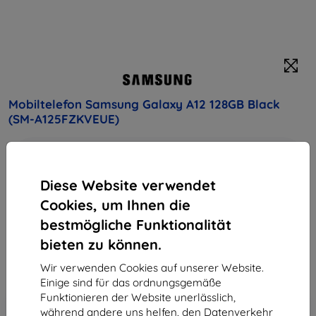
Mobiltelefon Samsung Galaxy A12 128GB Black
(SM-A125FZKVEUE)
Kaufen Sie dieses Gerät und erhalten Sie
25%
Rabatt
auf sämtliches Zubehör dafür!
Diese Website verwendet
Produktbeschreibung
Cookies, um Ihnen die
bestmögliche Funktionalität
Endpreis
171,90 €
bieten zu können.
154,71 €
Wir verwenden Cookies auf unserer Website.
Einige sind für das ordnungsgemäße
Funktionieren der Website unerlässlich,
In den
Rabatt mit Gutschein
-10%
während andere uns helfen, den Datenverkehr
EXTRA10