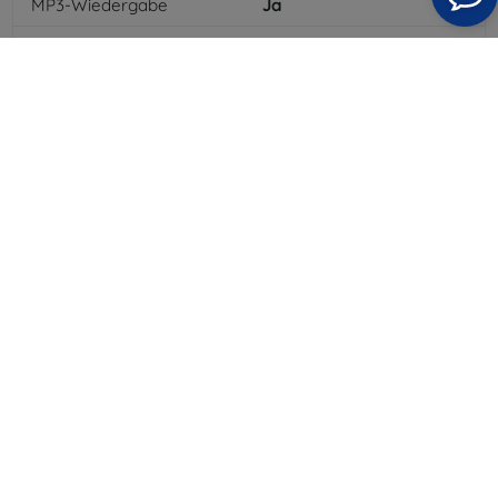
MP3-Wiedergabe
Ja
3,5-mm-Klinkenanschluss
Ja
NFC
Ja
4G/LTE
Ja
MMS
Ja
Batterietyp
Li-ion
Batteriekapazität
4035
mAh
Bluetooth
Ja
WLAN
Ja
GPS-Modul
Ja
GPRS
Ja
Farbe
Blau