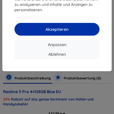
zu analysieren und Inhalte und Anzeigen zu
personalisieren.
ausverkauft
ausverkauft
Akzeptieren
Anpassen
Hersteller
Realme
Produktnummer
Realme 5 Pro 4+128GB DS Modrý
Ablehnen
EAN
6971914087156
Handys und Tablets
Mobiltelefone
Smartphones
Produktbeschreibung
Produktbewertung (0)
Realme 5 Pro 4+128GB Blue EU
25%
Rabatt auf das ganze Sortiment von Hüllen und
Handyzubehör