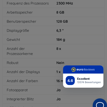
Frequenz des Prozessors
2300
MHz
Arbeitsspeicher
8
GB
Benutzerspeicher
128
GB
Displaygröße
6,3
"
Gewicht
184
g
Anzahl der
8
x
Prozessorkerne
Robust
Nein
Anzahl der Displays
1
x
Exzellent
4.6
Anzahl der Farben
16
mil
13574 Bewertungen
Fotoapparat
Ja
Integrierter Blitz
Ja