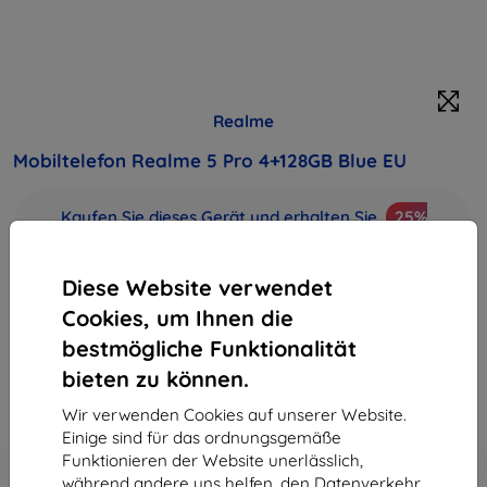
Realme
Mobiltelefon Realme 5 Pro 4+128GB Blue EU
Kaufen Sie dieses Gerät und erhalten Sie
25%
Rabatt
auf sämtliches Zubehör dafür!
Diese Website verwendet
Produktbeschreibung
Cookies, um Ihnen die
268,90 €
242,01 €
bestmögliche Funktionalität
bieten zu können.
ohne MWSt
203,37 €
Wir verwenden Cookies auf unserer Website.
Einige sind für das ordnungsgemäße
In den
Rabatt mit Gutschein
-10%
Funktionieren der Website unerlässlich,
EXTRA10
Warenkorb
während andere uns helfen, den Datenverkehr