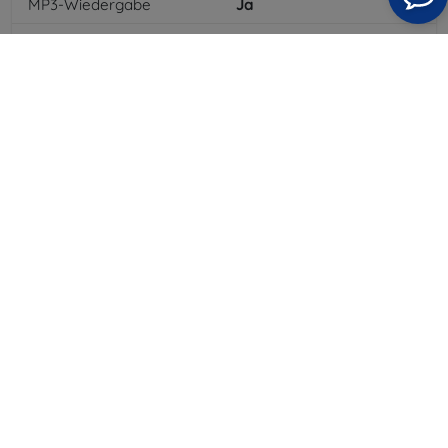
MP3-Wiedergabe
Ja
3,5-mm-Klinkenanschluss
Ja
NFC
Ja
4G/LTE
Ja
MMS
Ja
Batterietyp
Li-ion
Batteriekapazität
4000
mAh
Bluetooth
Ja
WLAN
Ja
GPS-Modul
Ja
GPRS
Ja
Farbe
Weiß