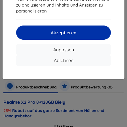
zu analysieren und Inhalte und Anzeigen zu
personalisieren.
ausverkauft
ausverkauft
Akzeptieren
Anpassen
Hersteller
Realme
Produktnummer
Realme X2 Pro 8+128GB White EU
Ablehnen
EAN
6941399000216
Handys und Tablets
Mobiltelefone
Smartphones
Produktbeschreibung
Produktbewertung (0)
Realme X2 Pro 8+128GB Biely
25%
Rabatt auf das ganze Sortiment von Hüllen und
Handyzubehör