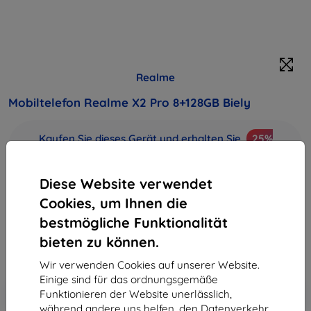
Realme
Mobiltelefon Realme X2 Pro 8+128GB Biely
Kaufen Sie dieses Gerät und erhalten Sie
25%
Rabatt
auf sämtliches Zubehör dafür!
Diese Website verwendet
Produktbeschreibung
Cookies, um Ihnen die
516,90 €
465,21 €
bestmögliche Funktionalität
bieten zu können.
ohne MWSt
390,93 €
Wir verwenden Cookies auf unserer Website.
Einige sind für das ordnungsgemäße
In den
Rabatt mit Gutschein
-10%
Funktionieren der Website unerlässlich,
EXTRA10
Warenkorb
während andere uns helfen, den Datenverkehr