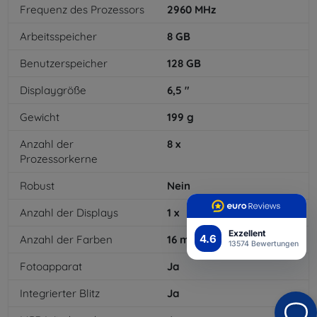
Frequenz des Prozessors
2960
MHz
Arbeitsspeicher
8
GB
Benutzerspeicher
128
GB
Displaygröße
6,5
"
Gewicht
199
g
Anzahl der
8
x
Prozessorkerne
Robust
Nein
Anzahl der Displays
1
x
Exzellent
4.6
Anzahl der Farben
16
mil
13574 Bewertungen
Fotoapparat
Ja
Integrierter Blitz
Ja