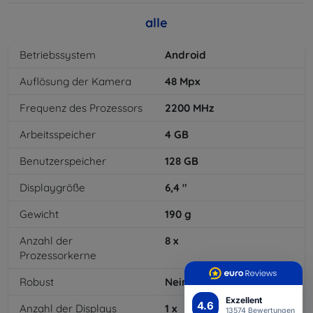
alle
Betriebssystem
Android
Auflösung der Kamera
48
Mpx
Frequenz des Prozessors
2200
MHz
Arbeitsspeicher
4
GB
Benutzerspeicher
128
GB
Displaygröße
6,4
"
Gewicht
190
g
Anzahl der
8
x
Prozessorkerne
Robust
Nein
Exzellent
4.6
Anzahl der Displays
1
x
13574 Bewertungen