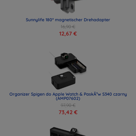
Sunnylife 180° magnetischer Drehadapter
16,90 €
12,67 €
Organizer Spigen do Apple Watch & PaskÃ³w S340 czarny
(AMP07602)
97,90 €
73,42 €