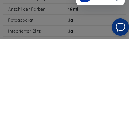
Anzahl der Farben
16
mil
Fotoapparat
Ja
Integrierter Blitz
Ja
MP3-Wiedergabe
Ja
3,5-mm-Klinkenanschluss
Ja
NFC
Ja
4G/LTE
Ja
MMS
Ja
Batterietyp
Li-ion
Batteriekapazität
4000
mAh
Bluetooth
Ja