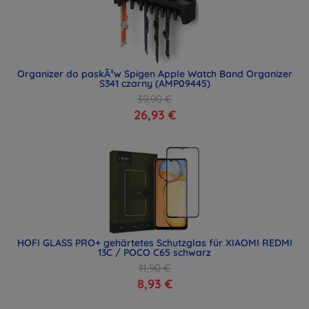
Organizer do paskÃ³w Spigen Apple Watch Band Organizer
S341 czarny (AMP09445)
39,90 €
26,93 €
HOFI GLASS PRO+ gehärtetes Schutzglas für XIAOMI REDMI
13C / POCO C65 schwarz
11,90 €
8,93 €