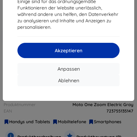
Einige sind für das ordnungsgemäße
268,12 €
Funktionieren der Website unerlässlich,
während andere uns helfen, den Datenverkehr
ohne MWSt
225,31 €
zu analysieren und Inhalte und Anzeigen zu
personalisieren.
In den
Rabatt mit Gutschein
-10%
EXTRA10
Warenkorb
Akzeptieren
ausverkauft
Anpassen
ausverkauft
Ablehnen
Hersteller
Motorola
Produktnummer
Moto One Zoom Electric Gray
EAN
723755135147
Handys und Tablets
Mobiltelefone
Smartphones
Produktbeschreibung
Produktbewertung (0)