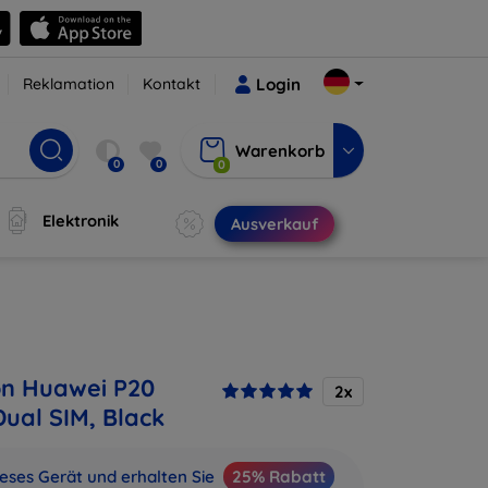
Reklamation
Kontakt
Login
Warenkorb
0
0
0
Elektronik
Ausverkauf
on Huawei P20
2x
Dual SIM, Black
ieses Gerät und erhalten Sie
25% Rabatt