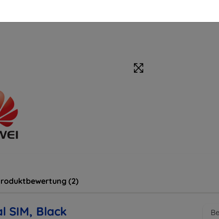
roduktbewertung (2)
l SIM, Black
Be