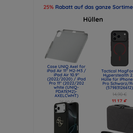
25%
Rabatt auf das ganze Sortim
Hüllen
Case UNIQ Axel for
iPad Air 11" M2-M3 /
Tactical MagFo
iPad Air 10.9"
Hyperstealth 2
(2022/2020) / iPad
Hülle für iPhone
Pro 11" (2022/202
Pro Schwarz/R
white (UNIQ-
(57983126612
PDA11(M2)-
14,90 €
AXELCWHT)
11,17 €
25,89 €
19,42 €