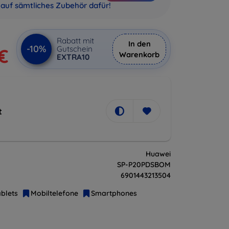
auf sämtliches Zubehör dafür!
Rabatt mit
In den
-10%
Gutschein
 €
Warenkorb
EXTRA10
t
Huawei
SP-P20PDSBOM
6901443213504
blets
Mobiltelefone
Smartphones