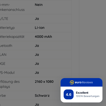
,5-mm-
Nein
inkenanschluss
G/LTE
Ja
tterietyp
Li-ion
tteriekapazität
4000
mAh
uetooth
Ja
LAN
Ja
DGE
Ja
PS-Modul
Ja
flösung des
2160 x 1080
splays
Exzellent
4.6
arbe
Schwarz
13574 Bewertungen
G
Ja