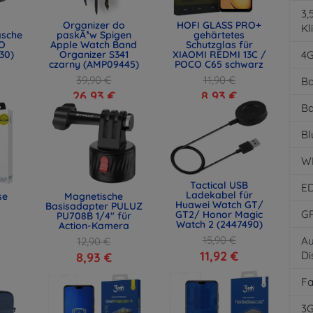
3
Organizer do
HOFI GLASS PRO+
Kl
asche
paskÃ³w Spigen
gehärtetes
O
Apple Watch Band
Schutzglas für
30)
Organizer S341
XIAOMI REDMI 13C /
4
czarny (AMP09445)
POCO C65 schwarz
39,90 €
11,90 €
Ba
26,93 €
8,93 €
Ba
Bl
W
Tactical USB
E
Ladekabel für
se
Magnetische
Huawei Watch GT/
Basisadapter PULUZ
G
GT2/ Honor Magic
PU708B 1/4" für
Watch 2 (2447490)
Action-Kamera
15,90 €
Au
12,90 €
11,92 €
Di
8,93 €
F
3