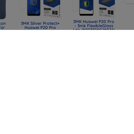
3MK Huawei P20 Pro
kon
3MK Silver Protect+
- 3mk FlexibleGlass
für
Huawei P20 Pro
Lite (5903108028974)
Nassmontage,
mm
antimikrobielle Folie
9,90 €
0)
12,90 €
7,43 €
9,67 €
lle
3MK FlexibleGlass
SPIGEN TK100
mit
Huawei P20 Pro
TOYOTA KEY FOB
t,
Hybridglas
CASE BLACK
44)
(ACS11366)
10,90 €
31,90 €
8,18 €
23,93 €