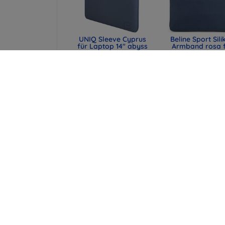
UNIQ Sleeve Cyprus
Beline Sport Sili
für Laptop 14" abyss
Armband rosa 
blue,
Apple Watch
wasserabweisendes
42/44/45/49
Neopren (UNIQ-
(590442291990
CYPRUS (14) -
47,90 €
ABSBLUE)
35,93 €
29,90 €
22,43 €
UNIQ Laptop-Hülle
Spigen universe
Cyprus 16" marl gray,
Reisepasshülle 
wasserabweisendes
MagSafe-Walle
Neopren (UNIQ-
schwarz (AFA113
CYPRUS (16) -
43,90 €
MALGRY)
32,93 €
34,90 €
26,18 €