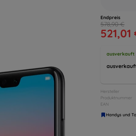
Endpreis
578,90 €
521,01
ausverkauft
ausverkauf
Hersteller
Produktnummer
EAN
Handys und Ta