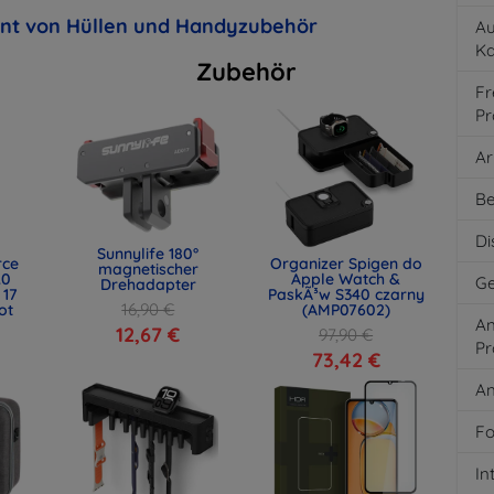
ent von Hüllen und Handyzubehör
Au
K
Zubehör
Fr
Pr
Ar
Be
Di
Sunnylife 180°
rce
Organizer Spigen do
magnetischer
.0
Apple Watch &
Ge
Drehadapter
 17
PaskÃ³w S340 czarny
16,90 €
ot
(AMP07602)
An
)
12,67 €
97,90 €
Pr
73,42 €
An
Fo
In