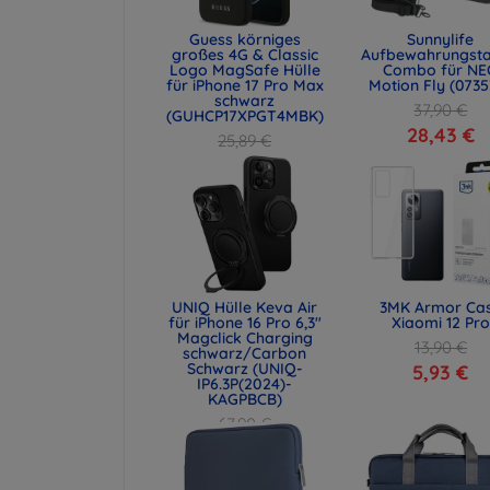
Guess körniges
Sunnylife
großes 4G & Classic
Aufbewahrungst
Logo MagSafe Hülle
Combo für NE
für iPhone 17 Pro Max
Motion Fly (0735
schwarz
37,90 €
(GUHCP17XPGT4MBK)
28,43 €
25,89 €
19,42 €
UNIQ Hülle Keva Air
3MK Armor Ca
für iPhone 16 Pro 6,3"
Xiaomi 12 Pro
Magclick Charging
13,90 €
schwarz/Carbon
Schwarz (UNIQ-
5,93 €
IP6.3P(2024)-
KAGPBCB)
67,90 €
50,93 €