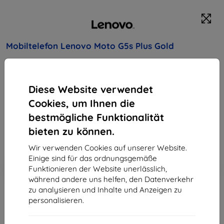
Mobiltelefon Lenovo Moto G5s Plus Gold
Kaufen Sie dieses Gerät und erhalten Sie
25%
Rabatt
auf sämtliches Zubehör dafür!
Diese Website verwendet
Cookies, um Ihnen die
243,90 €
219,51 €
bestmögliche Funktionalität
bieten zu können.
ohne MWSt
184,46 €
Wir verwenden Cookies auf unserer Website.
Einige sind für das ordnungsgemäße
In den
Rabatt mit Gutschein
-10%
Funktionieren der Website unerlässlich,
EXTRA10
Warenkorb
während andere uns helfen, den Datenverkehr
zu analysieren und Inhalte und Anzeigen zu
personalisieren.
ausverkauft