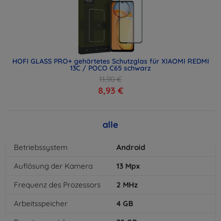
HOFI GLASS PRO+ gehärtetes Schutzglas für XIAOMI REDMI
13C / POCO C65 schwarz
11,90 €
8,93 €
alle
Betriebssystem
Android
Auflösung der Kamera
13
Mpx
Frequenz des Prozessors
2
MHz
Arbeitsspeicher
4
GB