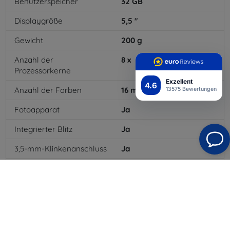
Benutzerspeicher
32
GB
Displaygröße
5,5
"
Gewicht
200
g
Anzahl der
8
x
Prozessorkerne
Exzellent
4.6
Anzahl der Farben
16
mil
13575 Bewertungen
Fotoapparat
Ja
Integrierter Blitz
Ja
3,5-mm-Klinkenanschluss
Ja
4G/LTE
Ja
Batterietyp
Li-ion
Batteriekapazität
3000
mAh
Bluetooth
Ja