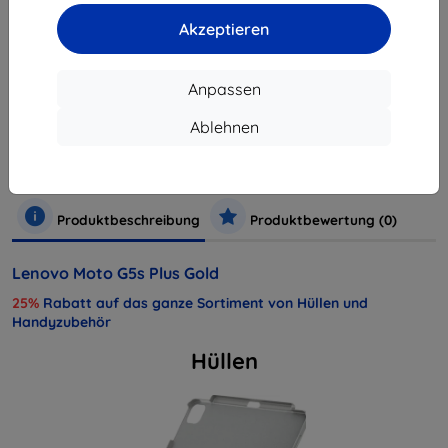
ausverkauft
Akzeptieren
Anpassen
Hersteller
Lenovo
Produktnummer
PA6V0095RO
Ablehnen
EAN
6947681556904
Handys und Tablets
Mobiltelefone
Smartphones
Produktbeschreibung
Produktbewertung (0)
Lenovo Moto G5s Plus Gold
25%
Rabatt auf das ganze Sortiment von Hüllen und
Handyzubehör
Hüllen