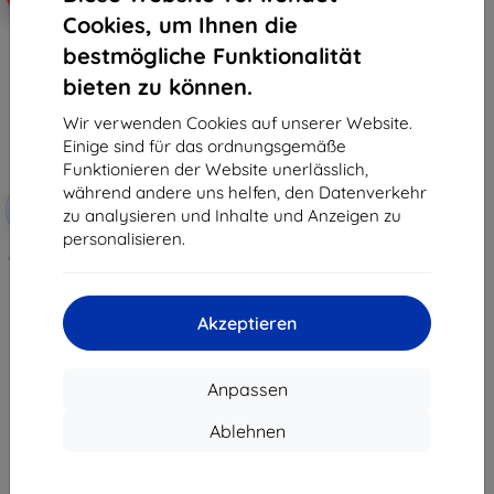
Cookies, um Ihnen die
bestmögliche Funktionalität
bieten zu können.
Wir verwenden Cookies auf unserer Website.
Einige sind für das ordnungsgemäße
Funktionieren der Website unerlässlich,
Rabatt
während andere uns helfen, den Datenverkehr
-10%
mit
EXTRA10
zu analysieren und Inhalte und Anzeigen zu
Gutschein
personalisieren.
Ghostek - Hülle für Moto G7 / G7
Plus, Covert 3 Series,
Smoke(GHOCAS2046)
32,90 €
Akzeptieren
26,92 €
Letztes Stück auf Lager
Anpassen
Ablehnen