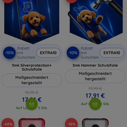
Rabatt
Rabatt
-10%
-10%
mit
EXTRA10
mit
EXTRA10
Gutschein
Gutschein
3mk Silverprotection+
3mk Hammer Schutzfolie
Schutzfolie
Maßgeschneidert
Maßgeschneidert
hergestellt
hergestellt
19,90 €
18,90 €
17,91 €
17,01 €
Auf Lager 3 Stk.
Auf Lager > 5 Stk.
-68%
-18%