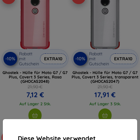
Rabatt
Rabatt
-10%
-10%
mit
EXTRA10
mit
EXTRA10
Gutschein
Gutschein
Ghostek - Hülle für Moto G7 / G7
Ghostek - Hülle für Moto G7 / G7
Plus, Covert 3 Series, Rosa
Plus, Covert 3 Series, transparent
(GHOCAS2048)
(GHOCAS2047)
21,90 €
21,90 €
7,12 €
17,91 €
Auf Lager 2 Stk.
Auf Lager 3 Stk.
Diese Website verwendet
-18%