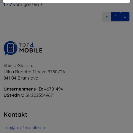
1
-
7
vom ganzen
7
.
«
1
»
Shield-Sk s.r.o.
Ulica Rudolfa Mocka 3750/2A
841 04 Bratislava
Unternehmens-ID:
46701494
USt-IdNr.:
SK2023549671
Kontakt
info@top4mobile.eu