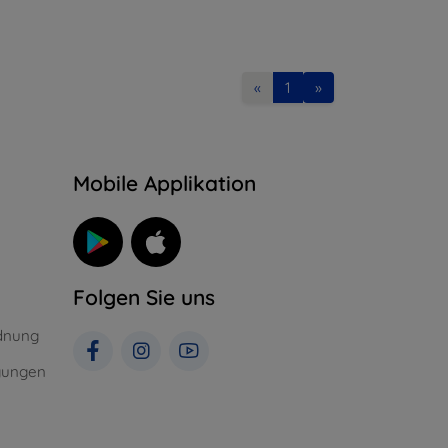
«
1
»
n
Mobile Applikation
Folgen Sie uns
dnung
gungen