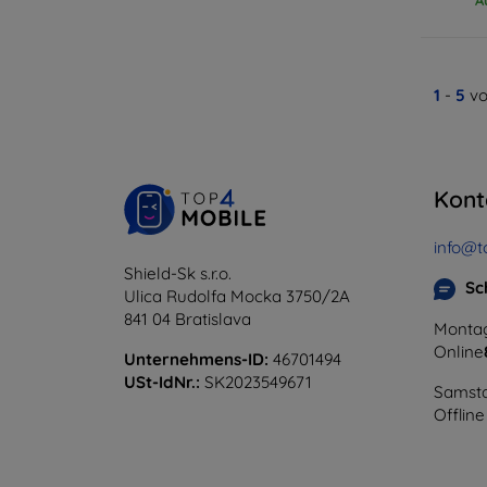
1
-
5
vo
Kont
info@t
Shield-Sk s.r.o.
Sc
Ulica Rudolfa Mocka 3750/2A
841 04 Bratislava
Montag
Online
Unternehmens-ID:
46701494
USt-IdNr.:
SK2023549671
Samsta
Offline