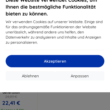
15,21 €
11,61 €
Ihnen die bestmögliche Funktionalität
uf Lager > 5 Stk.
Auf Lager > 5 Stk.
Auf L
bieten zu können.
Wir verwenden Cookies auf unserer Website. Einige sind
für das ordnungsgemäße Funktionieren der Website
unerlässlich, während andere uns helfen, den
Datenverkehr zu analysieren und Inhalte und Anzeigen
zu personalisieren.
Akzeptieren
Rabatt
%
mit
EXTRA10
Ablehnen
Anpassen
Gutschein
Hardy Fusion Hybrid
glas für Apple iPad 4.
Generation
24,89 €
22,41 €
uf Lager > 5 Stk.