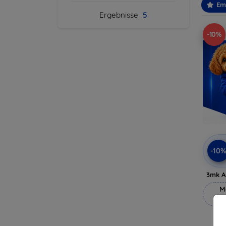
Em
Ergebnisse
5
-10%
-10
3mk A
M