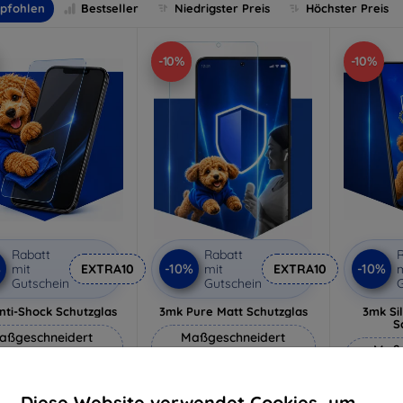
pfohlen
Bestseller
Niedrigster Preis
Höchster Preis
-10%
-10%
Rabatt
Rabatt
R
%
-10%
-10%
mit
EXTRA10
mit
EXTRA10
m
Gutschein
Gutschein
G
nti-Shock Schutzglas
3mk Pure Matt Schutzglas
3mk Si
S
aßgeschneidert
Maßgeschneidert
Maßg
hergestellt
hergestellt
h
16,90 €
12,90 €
Diese Website verwendet Cookies, um