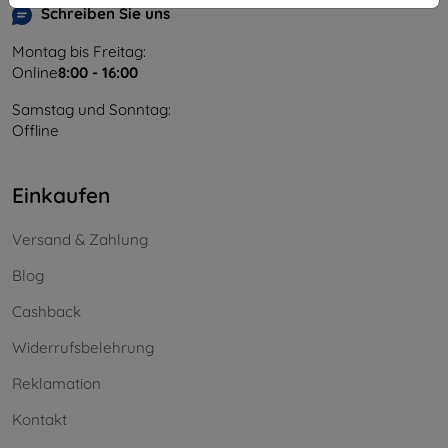
Schreiben Sie uns
Montag bis Freitag:
Online
8:00 - 16:00
Samstag und Sonntag:
Offline
Einkaufen
Versand & Zahlung
Blog
Cashback
Widerrufsbelehrung
Reklamation
Kontakt