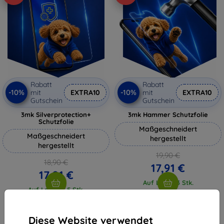
Rabatt
Rabatt
-10%
-10%
mit
EXTRA10
mit
EXTRA10
Gutschein
Gutschein
3mk Silverprotection+
3mk Hammer Schutzfolie
Schutzfolie
Maßgeschneidert
Maßgeschneidert
hergestellt
hergestellt
19,90 €
18,90 €
17,91 €
17,01 €
Auf Lager 3 Stk.
Auf Lager > 5 Stk.
Diese Website verwendet