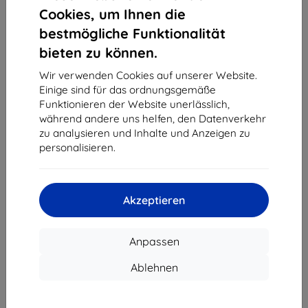
1
-
4
vom ganzen
4
.
Cookies, um Ihnen die
bestmögliche Funktionalität
«
1
»
bieten zu können.
Wir verwenden Cookies auf unserer Website.
Einige sind für das ordnungsgemäße
Funktionieren der Website unerlässlich,
während andere uns helfen, den Datenverkehr
zu analysieren und Inhalte und Anzeigen zu
personalisieren.
Shield-Sk s.r.o.
Ulica Rudolfa Mocka 3750/2A
841 04 Bratislava
Akzeptieren
Unternehmens-ID:
46701494
USt-IdNr.:
SK2023549671
Anpassen
Kontakt
Ablehnen
info@top4mobile.eu