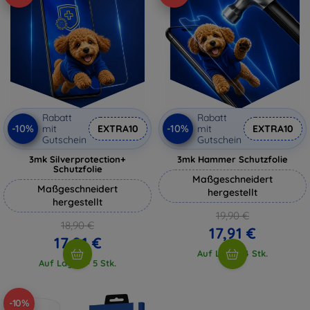
Rabatt
Rabatt
-10%
-10%
mit
EXTRA10
mit
EXTRA10
Gutschein
Gutschein
3mk Silverprotection+
3mk Hammer Schutzfolie
Schutzfolie
Maßgeschneidert
Maßgeschneidert
hergestellt
hergestellt
19,90 €
18,90 €
17,91 €
17,01 €
Auf Lager 4 Stk.
Auf Lager > 5 Stk.
-10%