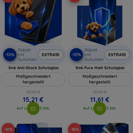
Rabatt
Rabatt
-10%
-10%
mit
EXTRA10
mit
EXTRA10
Gutschein
Gutschein
3mk Anti-Shock Schutzglas
3mk Pure Matt Schutzglas
Maßgeschneidert
Maßgeschneidert
hergestellt
hergestellt
16,90 €
12,90 €
15,21 €
11,61 €
Auf Lager > 5 Stk.
Auf Lager > 5 Stk.
-10%
-10%