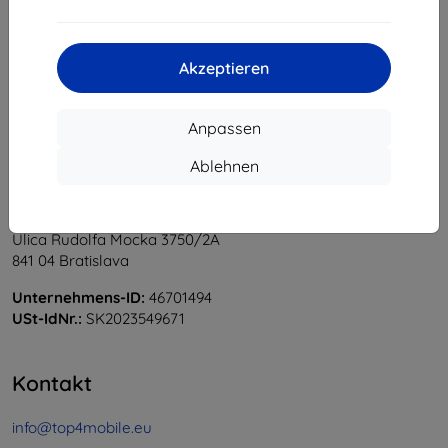
1
-
5
vom ganzen
5
.
«
1
»
Akzeptieren
Anpassen
Ablehnen
Shield-Sk s.r.o.
Ulica Rudolfa Mocka 3750/2A
841 04 Bratislava
Unternehmens-ID:
46701494
USt-IdNr.:
SK2023549671
Kontakt
info@top4mobile.eu