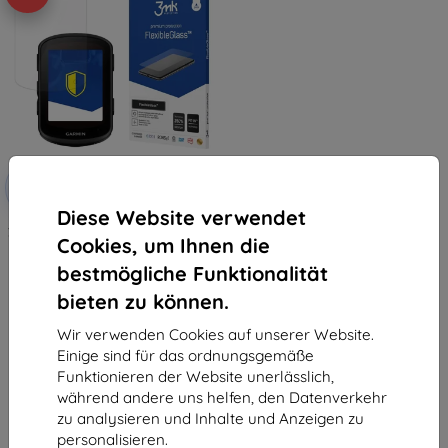
Rabatt
-10%
mit
EXTRA10
Gutschein
Diese Website verwendet
3MK FlexibleGlass Hybridglas für
Cookies, um Ihnen die
Garmin Edge 840
10,90 €
bestmögliche Funktionalität
9,81 €
bieten zu können.
Auf Lager 2 Stk.
Wir verwenden Cookies auf unserer Website.
Einige sind für das ordnungsgemäße
Funktionieren der Website unerlässlich,
während andere uns helfen, den Datenverkehr
zu analysieren und Inhalte und Anzeigen zu
personalisieren.