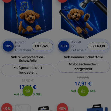
Rabatt
Rabatt
-10%
-10%
mit
EXTRA10
mit
EXTRA10
Gutschein
Gutschein
3mk Silverprotection+
3mk Hammer Schutzfolie
Schutzfolie
Maßgeschneidert
Maßgeschneidert
hergestellt
hergestellt
19,90 €
18,90 €
17,91 €
17,01 €
Auf Lager 3 Stk.
Auf Lager > 5 Stk.
-10%
-10%