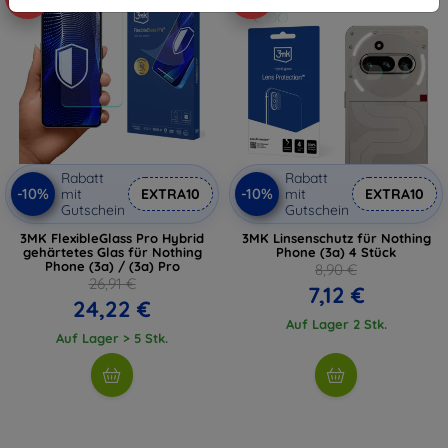
Rabatt
Rabatt
-10%
-10%
mit
EXTRA10
mit
EXTRA10
Gutschein
Gutschein
3MK FlexibleGlass Pro Hybrid
3MK Linsenschutz für Nothing
gehärtetes Glas für Nothing
Phone (3a) 4 Stück
Phone (3a) / (3a) Pro
8,90 €
26,91 €
7,12 €
24,22 €
Auf Lager 2 Stk.
Auf Lager > 5 Stk.