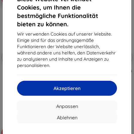
Cookies, um Ihnen die
bestmögliche Funktionalität
bieten zu können.
Wir verwenden Cookies auf unserer Website.
Einige sind für das ordnungsgemäße
Funktionieren der Website unerlässlich,
Rabatt
Rabatt
während andere uns helfen, den Datenverkehr
-10%
-10%
mit
EXTRA10
mit
EXTRA10
zu analysieren und Inhalte und Anzeigen zu
Gutschein
Gutschein
personalisieren.
TECH-PROTECT Geldbörsenhülle
TECH-PROTECT Glass Fit+ 2 Stück
Nothing Phone 3A matt schwarz
Schutzglas Nothing Phone 3A /
(5906302363209)
3A Pro schwarz (5906302362943)
10,90 €
10,90 €
Akzeptieren
9,81 €
9,81 €
Auf Lager > 5 Stk.
Auf Lager > 5 Stk.
Anpassen
Ablehnen
-10%
-20%