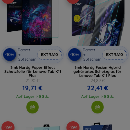
Rabatt
Rabatt
-10%
-10%
mit
EXTRA10
mit
EXTRA10
Gutschein
Gutschein
3mk Hardy Paper Effect
3mk Hardy Fusion Hybrid
Schutzfolie für Lenovo Tab K11
gehärtetes Schutzglas für
Plus
Lenovo Tab K11 Plus
21,90 €
24,89 €
19,71 €
22,41 €
Auf Lager > 5 Stk.
Auf Lager > 5 Stk.
-10%
-10%