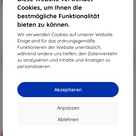
Cookies, um Ihnen die
bestmögliche Funktionalität
bieten zu können.
Wir verwenden Cookies auf unserer Website.
Einige sind für das ordnungsgemäße
Funktionieren der Website unerlässlich,
Rabatt
Rabatt
während andere uns helfen, den Datenverkehr
-10%
-10%
mit
EXTRA10
mit
EXTRA10
zu analysieren und Inhalte und Anzeigen zu
Gutschein
Gutschein
personalisieren.
3mk FlexibleGlass hybrides
TECH-PROTECT SmartCase
Schutzglas für Lenovo Tab K11
Lenovo Tab K11 Plus TB-352 11.5
Plus
schwarz (5906302361816)
17,90 €
19,90 €
Akzeptieren
16,11 €
17,91 €
Auf Lager > 5 Stk.
Auf Lager > 5 Stk.
Anpassen
Ablehnen
-44%