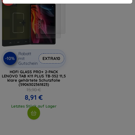
Rabatt
-10%
mit
EXTRA10
Gutschein
HOFI GLASS PRO+ 2-PACK
LENOVO TAB K11 PLUS TB-352 11,5
klare gehärtete Schutzfolie
(5906302361823)
15,90 €
8,91 €
Letztes Stück auf Lager