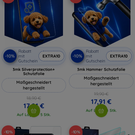
Rabatt
Rabatt
-10%
-10%
mit
EXTRA10
mit
EXTRA10
Gutschein
Gutschein
3mk Silverprotection+
3mk Hammer Schutzfolie
Schutzfolie
Maßgeschneidert
Maßgeschneidert
hergestellt
hergestellt
19,90 €
18,90 €
17,91 €
17,01 €
Auf Lager 4 Stk.
Auf Lager > 5 Stk.
-10%
-10%