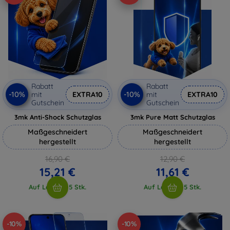
Rabatt
Rabatt
-10%
-10%
mit
EXTRA10
mit
EXTRA10
Gutschein
Gutschein
3mk Anti-Shock Schutzglas
3mk Pure Matt Schutzglas
Maßgeschneidert
Maßgeschneidert
hergestellt
hergestellt
16,90 €
12,90 €
15,21 €
11,61 €
Auf Lager > 5 Stk.
Auf Lager > 5 Stk.
-10%
-10%