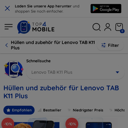
×
Laden Sie unsere App herunter
und
shoppen Sie noch einfacher.
0
Hüllen und zubehör für Lenovo TAB K11
Filter
Plus
Schnellsuche
Lenovo TAB K11 Plus
Hüllen und zubehör für Lenovo TAB
K11 Plus
Empfohlen
Bestseller
Niedrigster Preis
Höchste
-10%
-10%