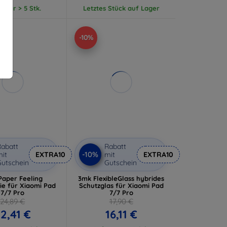
ager > 5 Stk.
Letztes Stück auf Lager
-10%
abatt
Rabatt
-10%
it
EXTRA10
mit
EXTRA10
utschein
Gutschein
Paper Feeling
3mk FlexibleGlass hybrides
ie für Xiaomi Pad
Schutzglas für Xiaomi Pad
7/7 Pro
7/7 Pro
24,89 €
17,90 €
2,41 €
16,11 €