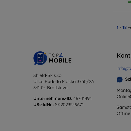
A
1
-
18
v
Kont
info@t
Shield-Sk s.r.o.
Sc
Ulica Rudolfa Mocka 3750/2A
841 04 Bratislava
Montag
Online
Unternehmens-ID:
46701494
USt-IdNr.:
SK2023549671
Samsta
Offline