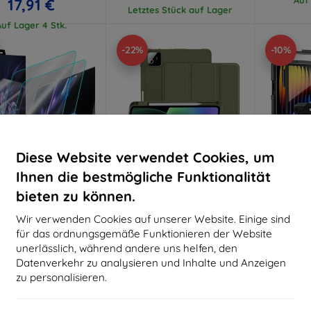
17,91 €
Letztes Stück auf Lager
Auf Lager 4 Stk.
-22%
-10%
Diese Website verwendet Cookies, um
Ihnen die bestmögliche Funktionalität
bieten zu können.
Rabatt
Rabatt
R
%
-10%
-10%
mit
EXTRA10
mit
EXTRA10
m
Wir verwenden Cookies auf unserer Website. Einige sind
Gutschein
Gutschein
G
für das ordnungsgemäße Funktionieren der Website
Hardy Fusion Hybrid
TECH-PROTECT SC PEN
TECH-
unerlässlich, während andere uns helfen, den
rglas für Xiaomi Pad
XIAOMI PAD 7 / 7 PRO / 8 / 8
XIAOMI PAD
Datenverkehr zu analysieren und Inhalte und Anzeigen
7/7 Pro
PRO 11.2 PINE GREEN
PRO
(5906302339693)
(59
24,89 €
zu personalisieren.
22,90 €
22,41 €
17,91 €
3