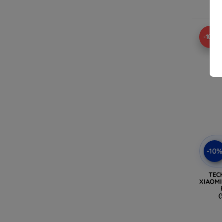
A
-10%
-10
TEC
XIAOMI 