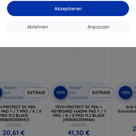
uf Lager > 5 Stk.
Letztes Stück auf Lager
Auf L
Akzeptieren
-10%
-10%
Ablehnen
Anpassen
Rabatt
Rabatt
R
%
-10%
-10%
mit
EXTRA10
mit
EXTRA10
m
Gutschein
Gutschein
G
H-PROTECT SC PEN
TECH-PROTECT SC PEN +
3mk 
PAD 7 / 7 PRO / 8 / 8
KEYBOARD XIAOMI PAD 7 / 7
Schutzfol
PRO 11.2 BLACK
PRO / 8 / 8 PRO 11.2 BLACK
(5906302339457)
(5906302339464)
22,90 €
45,90 €
2
20,61 €
41,30 €