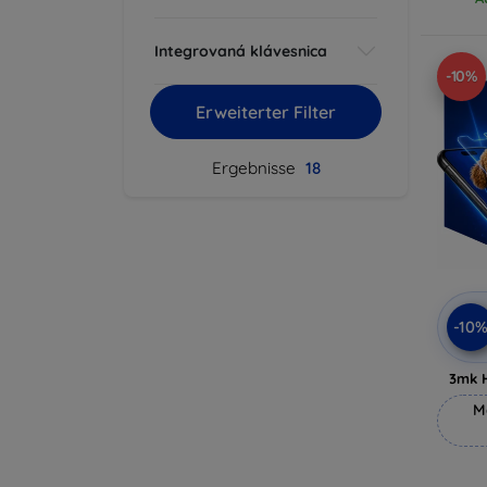
Integrovaná klávesnica
-10%
Erweiterter Filter
Ergebnisse
18
-10
3mk 
M