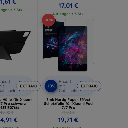
11,61 €
17,01 €
ager > 5 Stk.
Auf Lager > 5 Stk.
-10%
abatt
Rabatt
-10%
it
EXTRA10
mit
EXTRA10
utschein
Gutschein
p Hülle für Xiaomi
3mk Hardy Paper Effect
/7 Pro schwarz
Schutzfolie für Xiaomi Pad
7983130766)
7/7 Pro
49,90 €
21,90 €
4,91 €
19,71 €
 Lager 1 Stk.
Auf Lager > 5 Stk.