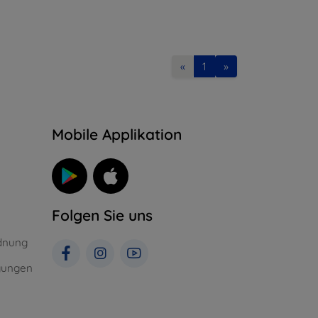
«
1
»
n
Mobile Applikation
Folgen Sie uns
dnung
gungen