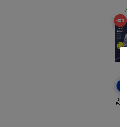
-10%
-10
3mk 
Panze