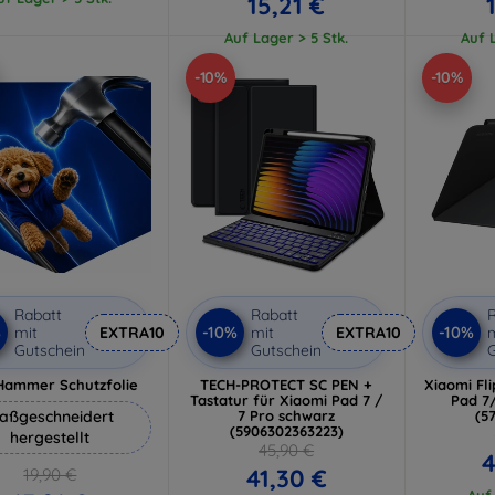
15,21 €
Auf Lager > 5 Stk.
Auf L
-10%
-10%
Rabatt
Rabatt
R
%
-10%
-10%
mit
EXTRA10
mit
EXTRA10
m
Gutschein
Gutschein
G
Hammer Schutzfolie
TECH-PROTECT SC PEN +
Xiaomi Fli
Tastatur für Xiaomi Pad 7 /
Pad 7
aßgeschneidert
7 Pro schwarz
(5
(5906302363223)
hergestellt
45,90 €
4
41,30 €
19,90 €
Auf