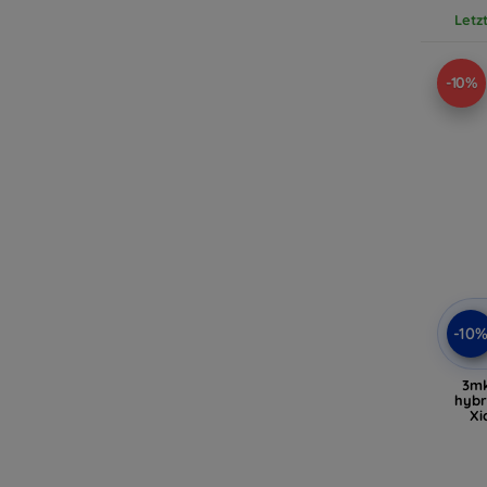
Letz
-10%
-10
3mk
hybr
Xi