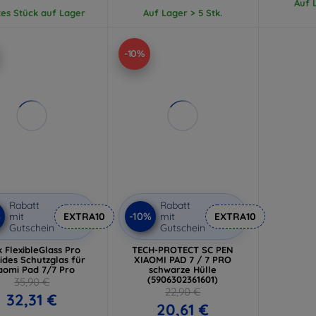
Auf L
tes Stück auf Lager
Auf Lager > 5 Stk.
-10%
Rabatt
Rabatt
%
-10%
mit
EXTRA10
mit
EXTRA10
Gutschein
Gutschein
 FlexibleGlass Pro
TECH-PROTECT SC PEN
ides Schutzglas für
XIAOMI PAD 7 / 7 PRO
aomi Pad 7/7 Pro
schwarze Hülle
(5906302361601)
35,90 €
22,90 €
32,31 €
20,61 €