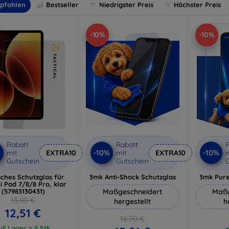
pfohlen
Bestseller
Niedrigster Preis
Höchster Preis
-10%
-10%
Rabatt
Rabatt
R
%
-10%
-10%
mit
EXTRA10
mit
EXTRA10
m
Gutschein
Gutschein
G
sches Schutzglas für
3mk Anti-Shock Schutzglas
3mk Pure
 Pad 7/8/8 Pro, klar
(57983130431)
Maßgeschneidert
Maßg
13,90 €
hergestellt
h
12,51 €
16,90 €
uf Lager > 5 Stk.