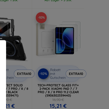
-10%
abatt
Rabatt
-10%
it
EXTRA10
mit
EXTRA10
utschein
Gutschein
PROTECT SOLID
TECH-PROTECT GLASS FIT+
 7 / 7 PRO / 8 / 8
2-PACK XIAOMI PAD 7 / 7
 11.2 BLACK
PRO / 8 / 8 PRO 11.2 CLEAR
06302339471)
(5906302339440)
36,90 €
16,90 €
3,21 €
15,21 €