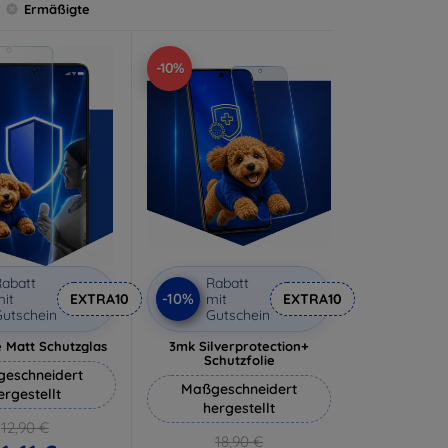
Ermäßigte
-10%
abatt
Rabatt
-10%
it
EXTRA10
mit
EXTRA10
utschein
Gutschein
 Matt Schutzglas
3mk Silverprotection+
Schutzfolie
eschneidert
Maßgeschneidert
ergestellt
hergestellt
12,90 €
18,90 €