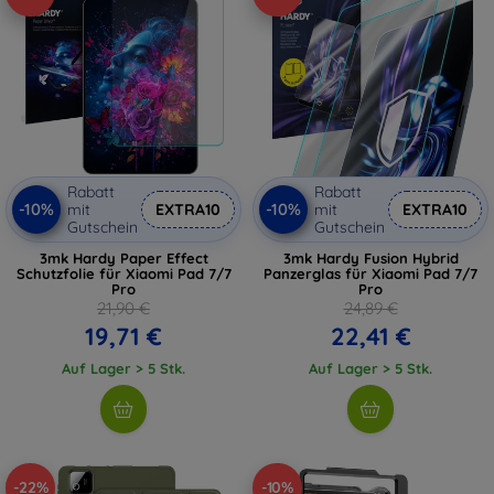
Rabatt
Rabatt
-10%
-10%
mit
EXTRA10
mit
EXTRA10
Gutschein
Gutschein
3mk Hardy Paper Effect
3mk Hardy Fusion Hybrid
Schutzfolie für Xiaomi Pad 7/7
Panzerglas für Xiaomi Pad 7/7
Pro
Pro
21,90 €
24,89 €
19,71 €
22,41 €
Auf Lager > 5 Stk.
Auf Lager > 5 Stk.
-22%
-10%