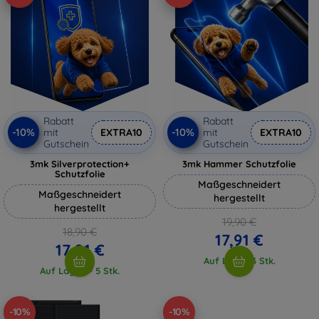
Rabatt
Rabatt
-10%
-10%
mit
EXTRA10
mit
EXTRA10
Gutschein
Gutschein
3mk Silverprotection+
3mk Hammer Schutzfolie
Schutzfolie
Maßgeschneidert
Maßgeschneidert
hergestellt
hergestellt
19,90 €
18,90 €
17,91 €
17,01 €
Auf Lager 3 Stk.
Auf Lager > 5 Stk.
-10%
-10%