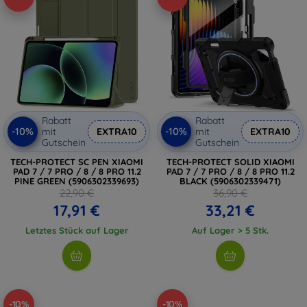
Rabatt
Rabatt
-10%
-10%
mit
EXTRA10
mit
EXTRA10
Gutschein
Gutschein
TECH-PROTECT SC PEN XIAOMI
TECH-PROTECT SOLID XIAOMI
PAD 7 / 7 PRO / 8 / 8 PRO 11.2
PAD 7 / 7 PRO / 8 / 8 PRO 11.2
PINE GREEN (5906302339693)
BLACK (5906302339471)
22,90 €
36,90 €
17,91 €
33,21 €
Letztes Stück auf Lager
Auf Lager > 5 Stk.
-10%
-10%