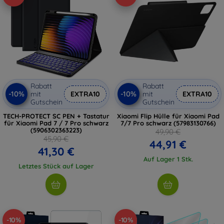
Rabatt
Rabatt
-10%
-10%
mit
EXTRA10
mit
EXTRA10
Gutschein
Gutschein
TECH-PROTECT SC PEN + Tastatur
Xiaomi Flip Hülle für Xiaomi Pad
für Xiaomi Pad 7 / 7 Pro schwarz
7/7 Pro schwarz (57983130766)
(5906302363223)
49,90 €
45,90 €
44,91 €
41,30 €
Auf Lager 1 Stk.
Letztes Stück auf Lager
-10%
-10%