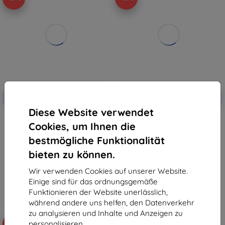
Rabatt
Rabatt
-10%
-10%
mit
EXTRA10
mit
EXTRA10
Gutschein
Gutschein
Diese Website verwendet
TECH-PROTECT GLASS FIT+ 2-
TECH-PROTECT SC PEN XIAOMI
Cookies, um Ihnen die
PACK XIAOMI PAD 7 / 7 PRO / 8 /
PAD 7 / 7 PRO / 8 / 8 PRO 11.2
8 PRO 11.2 CLEAR
BLACK (5906302339457)
bestmögliche Funktionalität
(5906302339440)
22,90 €
16,90 €
20,61 €
bieten zu können.
15,21 €
Letztes Stück auf Lager
Wir verwenden Cookies auf unserer Website.
Letztes Stück auf Lager
Einige sind für das ordnungsgemäße
Funktionieren der Website unerlässlich,
während andere uns helfen, den Datenverkehr
zu analysieren und Inhalte und Anzeigen zu
personalisieren.
-10%
-10%