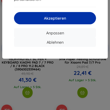
Akzeptieren
Anpassen
Ablehnen
Rabatt
Rabatt
-10%
-10%
mit
EXTRA10
mit
EXTRA10
Gutschein
Gutschein
TECH-PROTECT SC PEN +
3mk Paper Feeling Schutzfolie
KEYBOARD XIAOMI PAD 7 / 7 PRO
für Xiaomi Pad 7/7 Pro
/ 8 / 8 PRO 11.2 BLACK
24,89 €
(5906302339464)
22,41 €
45,90 €
41,30 €
Auf Lager > 5 Stk.
Auf Lager > 5 Stk.