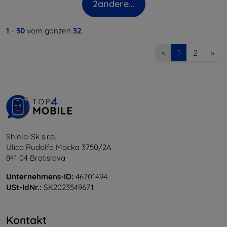
2
andere...
1
-
30
vom ganzen
32
.
2
»
«
1
Shield-Sk s.r.o.
Ulica Rudolfa Mocka 3750/2A
841 04 Bratislava
Unternehmens-ID:
46701494
USt-IdNr.:
SK2023549671
Kontakt