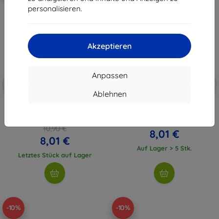
personalisieren.
Akzeptieren
Anpassen
Rabatt
Rabatt
-10%
-10%
mit
EXTRA10
mit
EXTRA10
Gutschein
Gutschein
Ablehnen
Tactical Glass Shield 2,5D
Beline Silikonhülle für Xiaomi 15
Panzerglas für Xiaomi 15 5G
Rot
transparent (57983125277)
8,90 €
10,90 €
8,01 €
8,01 €
Auf Lager > 5 Stk.
Letztes Stück auf Lager
-10%
-10%