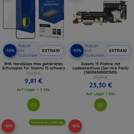
Rabatt
Rabatt
-10%
-10%
mit
EXTRA10
mit
EXTRA10
Gutschein
Gutschein
3MK HardGlass Max gehärtetes
Xiaomi 15 Platine mit
Schutzglas für Xiaomi 15 schwarz
Ladeanschluss (Service Pack)
(560065000O300)
10,90 €
25,89 €
9,81 €
23,30 €
Auf Lager > 5 Stk.
Auf Lager 1 Stk.
kostenlose Lieferung
-10%
-10%