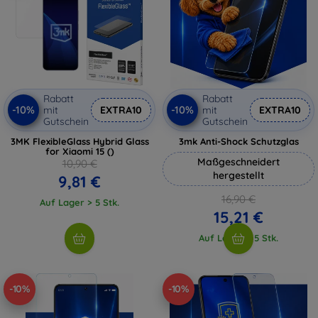
Rabatt
Rabatt
-10%
-10%
mit
EXTRA10
mit
EXTRA10
Gutschein
Gutschein
3MK FlexibleGlass Hybrid Glass
3mk Anti-Shock Schutzglas
for Xiaomi 15 ()
Maßgeschneidert
10,90 €
hergestellt
9,81 €
16,90 €
Auf Lager > 5 Stk.
15,21 €
Auf Lager > 5 Stk.
-10%
-10%