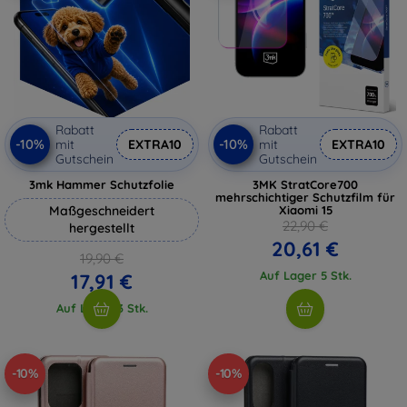
Rabatt
Rabatt
-10%
-10%
mit
EXTRA10
mit
EXTRA10
Gutschein
Gutschein
3mk Hammer Schutzfolie
3MK StratCore700
mehrschichtiger Schutzfilm für
Maßgeschneidert
Xiaomi 15
22,90 €
hergestellt
20,61 €
19,90 €
Auf Lager 5 Stk.
17,91 €
Auf Lager 3 Stk.
-10%
-10%