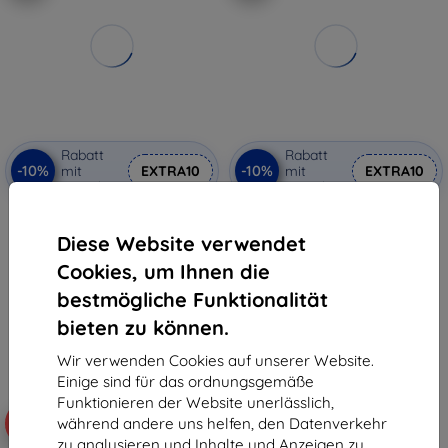
Rabatt
Rabatt
-10%
-10%
mit
EXTRA10
mit
EXTRA10
Gutschein
Gutschein
Xiaomi LCD Display + Touch
Tactical Field Notes Hülle für
Einheit + Frontcover für Xiaomi
Xiaomi 15 5G schwarz
Diese Website verwendet
15 5G schwarz (Service Pack)
(57983125279)
(560061000O300)
11,90 €
Cookies, um Ihnen die
205,91 €
10,71 €
185,32 €
bestmögliche Funktionalität
Auf Lager 4 Stk.
bieten zu können.
Auf Lager 2 Stk.
Wir verwenden Cookies auf unserer Website.
Einige sind für das ordnungsgemäße
Funktionieren der Website unerlässlich,
während andere uns helfen, den Datenverkehr
-27%
-10%
zu analysieren und Inhalte und Anzeigen zu