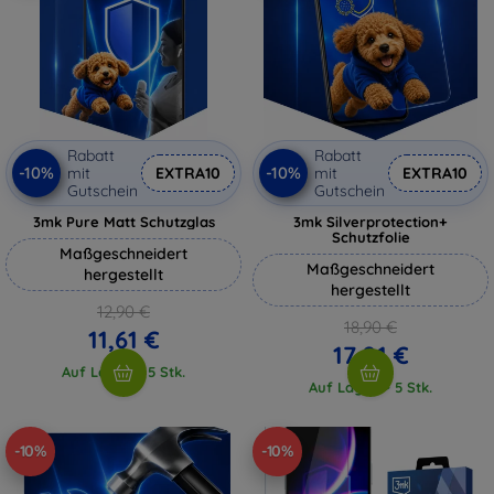
Rabatt
Rabatt
-10%
-10%
mit
EXTRA10
mit
EXTRA10
Gutschein
Gutschein
3mk Pure Matt Schutzglas
3mk Silverprotection+
Schutzfolie
Maßgeschneidert
Maßgeschneidert
hergestellt
hergestellt
12,90 €
18,90 €
11,61 €
17,01 €
Auf Lager > 5 Stk.
Auf Lager > 5 Stk.
-10%
-10%