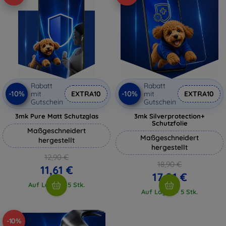
Rabatt
Rabatt
-10%
-10%
mit
EXTRA10
mit
EXTRA10
Gutschein
Gutschein
3mk Pure Matt Schutzglas
3mk Silverprotection+
Schutzfolie
Maßgeschneidert
Maßgeschneidert
hergestellt
hergestellt
12,90 €
18,90 €
11,61 €
17,01 €
Auf Lager > 5 Stk.
Auf Lager > 5 Stk.
-10%