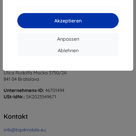
1
-
5
vom ganzen
5
.
«
1
»
Akzeptieren
Anpassen
Ablehnen
Shield-Sk s.r.o.
Ulica Rudolfa Mocka 3750/2A
841 04 Bratislava
Unternehmens-ID:
46701494
USt-IdNr.:
SK2023549671
Kontakt
info@top4mobile.eu