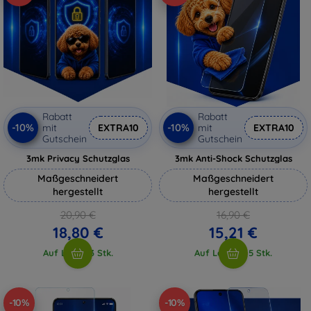
Rabatt
Rabatt
-10%
-10%
mit
EXTRA10
mit
EXTRA10
Gutschein
Gutschein
3mk Privacy Schutzglas
3mk Anti-Shock Schutzglas
Maßgeschneidert
Maßgeschneidert
hergestellt
hergestellt
20,90 €
16,90 €
18,80 €
15,21 €
Auf Lager 3 Stk.
Auf Lager > 5 Stk.
-10%
-10%