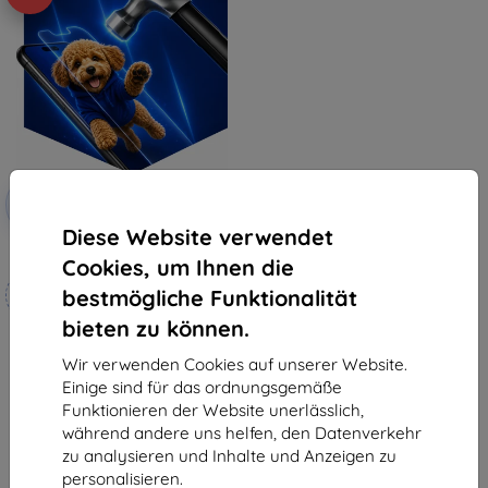
Rabatt
-10%
mit
EXTRA10
Gutschein
Diese Website verwendet
3mk Hammer Schutzfolie
Cookies, um Ihnen die
Maßgeschneidert
bestmögliche Funktionalität
hergestellt
bieten zu können.
19,90 €
17,91 €
Wir verwenden Cookies auf unserer Website.
Einige sind für das ordnungsgemäße
Auf Lager 4 Stk.
Funktionieren der Website unerlässlich,
während andere uns helfen, den Datenverkehr
zu analysieren und Inhalte und Anzeigen zu
personalisieren.