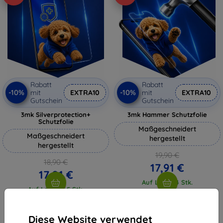
Rabatt
Rabatt
-10%
-10%
mit
EXTRA10
mit
EXTRA10
Gutschein
Gutschein
3mk Silverprotection+
3mk Hammer Schutzfolie
Schutzfolie
Maßgeschneidert
Maßgeschneidert
hergestellt
hergestellt
19,90 €
18,90 €
17,91 €
17,01 €
Auf Lager 4 Stk.
Auf Lager > 5 Stk.
Diese Website verwendet