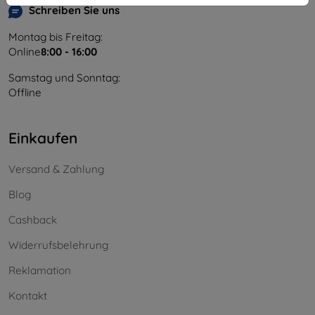
Schreiben Sie uns
Montag bis Freitag:
Online
8:00 - 16:00
Samstag und Sonntag:
Offline
Einkaufen
Versand & Zahlung
Blog
Cashback
Widerrufsbelehrung
Reklamation
Kontakt