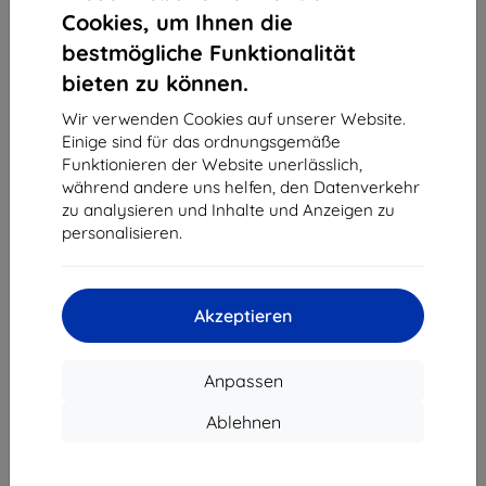
1
-
4
vom ganzen
4
.
Cookies, um Ihnen die
bestmögliche Funktionalität
«
1
»
bieten zu können.
Wir verwenden Cookies auf unserer Website.
Einige sind für das ordnungsgemäße
Funktionieren der Website unerlässlich,
während andere uns helfen, den Datenverkehr
zu analysieren und Inhalte und Anzeigen zu
personalisieren.
Shield-Sk s.r.o.
Ulica Rudolfa Mocka 3750/2A
841 04 Bratislava
Akzeptieren
Unternehmens-ID:
46701494
USt-IdNr.:
SK2023549671
Anpassen
Kontakt
Ablehnen
info@top4mobile.eu