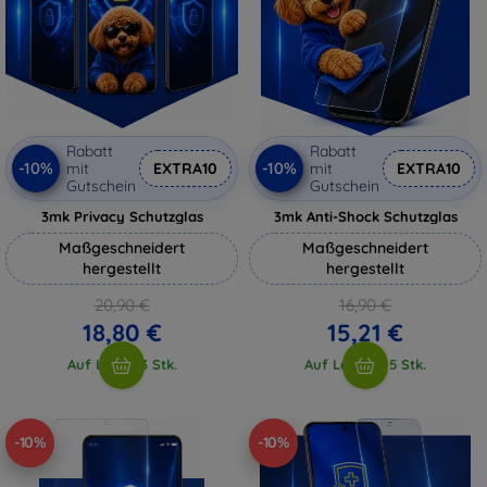
Rabatt
Rabatt
-10%
-10%
mit
EXTRA10
mit
EXTRA10
Gutschein
Gutschein
3mk Privacy Schutzglas
3mk Anti-Shock Schutzglas
Maßgeschneidert
Maßgeschneidert
hergestellt
hergestellt
20,90 €
16,90 €
18,80 €
15,21 €
Auf Lager 3 Stk.
Auf Lager > 5 Stk.
-10%
-10%