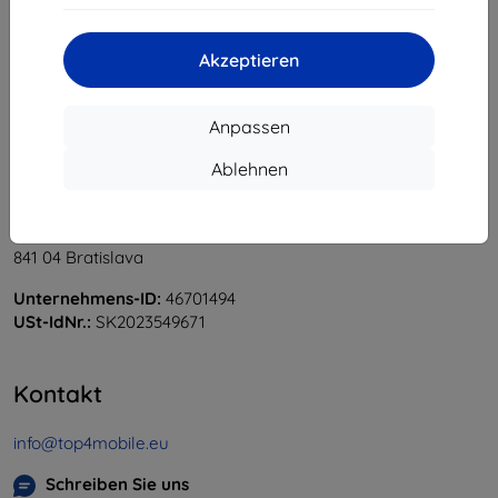
«
1
»
Akzeptieren
Anpassen
Ablehnen
Shield-Sk s.r.o.
Ulica Rudolfa Mocka 3750/2A
841 04 Bratislava
Unternehmens-ID:
46701494
USt-IdNr.:
SK2023549671
Kontakt
info@top4mobile.eu
Schreiben Sie uns