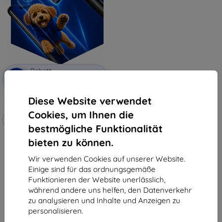
Rabatt
-10%
mit
EXTRA10
Gutschein
Diese Website verwendet
3mk Hammer Schutzfolie
Cookies, um Ihnen die
Maßgeschneidert
hergestellt
bestmögliche Funktionalität
bieten zu können.
19,90 €
17,91 €
Wir verwenden Cookies auf unserer Website.
Auf Lager 4 Stk.
Einige sind für das ordnungsgemäße
Funktionieren der Website unerlässlich,
während andere uns helfen, den Datenverkehr
zu analysieren und Inhalte und Anzeigen zu
personalisieren.
1
-
5
vom ganzen
5
.