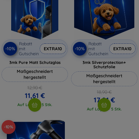
Rabatt
Rabatt
-10%
-10%
mit
EXTRA10
mit
EXTRA10
Gutschein
Gutschein
3mk Pure Matt Schutzglas
3mk Silverprotection+
Schutzfolie
Maßgeschneidert
Maßgeschneidert
hergestellt
hergestellt
12,90 €
18,90 €
11,61 €
17,01 €
Auf Lager > 5 Stk.
Auf Lager > 5 Stk.
-10%