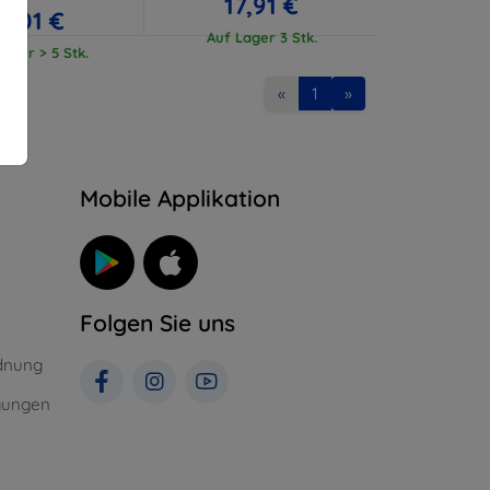
17,91 €
17,01 €
Auf Lager 3 Stk.
ager > 5 Stk.
«
1
»
n
Mobile Applikation
Folgen Sie uns
dnung
gungen