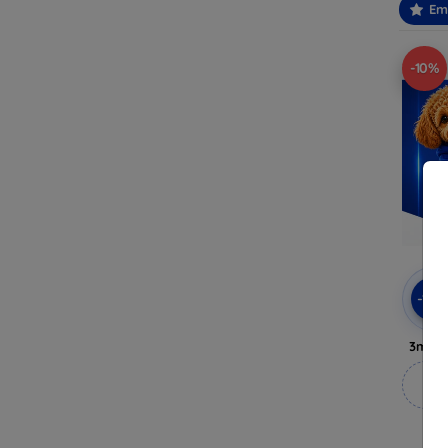
Em
-10%
-10
3mk A
M