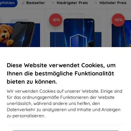
pfohlen
Bestseller
Niedrigster Preis
Höchster Preis
-10%
-10%
Diese Website verwendet Cookies, um
Ihnen die bestmögliche Funktionalität
bieten zu können.
Rabatt
Rabatt
R
%
-10%
-10%
mit
EXTRA10
mit
EXTRA10
m
Wir verwenden Cookies auf unserer Website. Einige sind
Gutschein
Gutschein
G
für das ordnungsgemäße Funktionieren der Website
nti-Shock Schutzglas
3mk Pure Matt Schutzglas
3mk Si
unerlässlich, während andere uns helfen, den
S
Datenverkehr zu analysieren und Inhalte und Anzeigen
aßgeschneidert
Maßgeschneidert
Maßg
hergestellt
hergestellt
zu personalisieren.
h
16,90 €
12,90 €