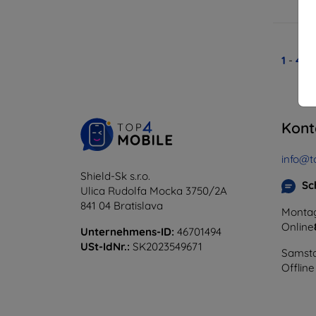
A
1
-
4
vo
Kont
info@t
Shield-Sk s.r.o.
Sc
Ulica Rudolfa Mocka 3750/2A
841 04 Bratislava
Montag
Online
Unternehmens-ID:
46701494
USt-IdNr.:
SK2023549671
Samsta
Offline