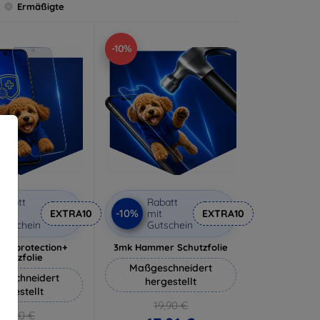
Ermäßigte
-10%
abatt
Rabatt
-10%
it
EXTRA10
mit
EXTRA10
utschein
Gutschein
lverprotection+
3mk Hammer Schutzfolie
chutzfolie
Maßgeschneidert
eschneidert
hergestellt
ergestellt
19,90 €
18,90 €