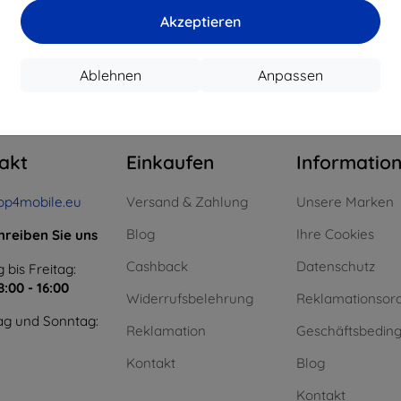
15,21 €
11,61 €
Akzeptieren
uf Lager > 5 Stk.
Auf Lager > 5 Stk.
Auf L
Ablehnen
Anpassen
m ganzen
4
.
akt
Einkaufen
Informatio
op4mobile.eu
Versand & Zahlung
Unsere Marken
Blog
Ihre Cookies
hreiben Sie uns
Cashback
Datenschutz
 bis Freitag:
8:00 - 16:00
Widerrufsbelehrung
Reklamationsor
g und Sonntag:
Reklamation
Geschäftsbedin
Kontakt
Blog
Kontakt