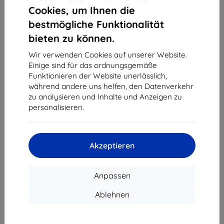
1
-
4
vom ganzen
4
.
Cookies, um Ihnen die
bestmögliche Funktionalität
«
1
»
bieten zu können.
Wir verwenden Cookies auf unserer Website.
Einige sind für das ordnungsgemäße
Funktionieren der Website unerlässlich,
während andere uns helfen, den Datenverkehr
zu analysieren und Inhalte und Anzeigen zu
personalisieren.
Shield-Sk s.r.o.
Ulica Rudolfa Mocka 3750/2A
841 04 Bratislava
Akzeptieren
Unternehmens-ID:
46701494
USt-IdNr.:
SK2023549671
Anpassen
Kontakt
Ablehnen
info@top4mobile.eu