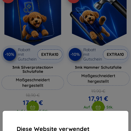
Rabatt
Rabatt
-10%
-10%
mit
EXTRA10
mit
EXTRA10
Gutschein
Gutschein
3mk Silverprotection+
3mk Hammer Schutzfolie
Schutzfolie
Maßgeschneidert
Maßgeschneidert
hergestellt
hergestellt
19,90 €
18,90 €
17,91 €
17,01 €
Auf Lager 3 Stk.
Auf Lager > 5 Stk.
Diese Website verwendet