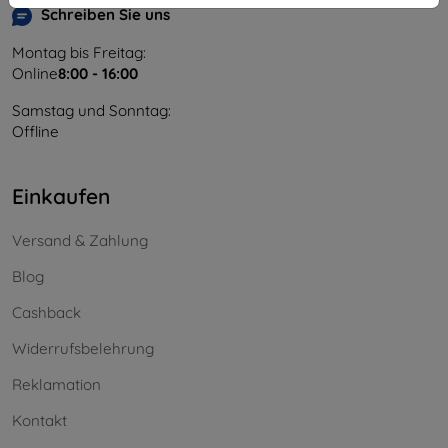
Schreiben Sie uns
Montag bis Freitag:
Online
8:00 - 16:00
Samstag und Sonntag:
Offline
Einkaufen
Versand & Zahlung
Blog
Cashback
Widerrufsbelehrung
Reklamation
Kontakt