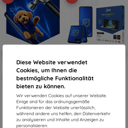
Rabatt
Rabatt
-10%
-10%
mit
EXTRA10
mit
EXTRA10
Gutschein
Gutschein
Diese Website verwendet
3mk Hammer Schutzfolie
3MK SilverProtect+ Motorola
Cookies, um Ihnen die
Razr 50 Ultra Folded Edition
Maßgeschneidert
antimikrobielle Folie
bestmögliche Funktionalität
Nassmontage
hergestellt
21,90 €
bieten zu können.
19,71 €
19,90 €
17,91 €
Wir verwenden Cookies auf unserer Website.
Auf Lager > 5 Stk.
Einige sind für das ordnungsgemäße
Auf Lager 4 Stk.
Funktionieren der Website unerlässlich,
während andere uns helfen, den Datenverkehr
zu analysieren und Inhalte und Anzeigen zu
personalisieren.