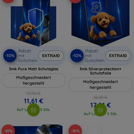
Rabatt
Rabatt
-10%
-10%
mit
EXTRA10
mit
EXTRA10
Gutschein
Gutschein
3mk Pure Matt Schutzglas
3mk Silverprotection+
Schutzfolie
Maßgeschneidert
Maßgeschneidert
hergestellt
hergestellt
12,90 €
18,90 €
11,61 €
17,01 €
Auf Lager > 5 Stk.
Auf Lager > 5 Stk.
-10%
-10%