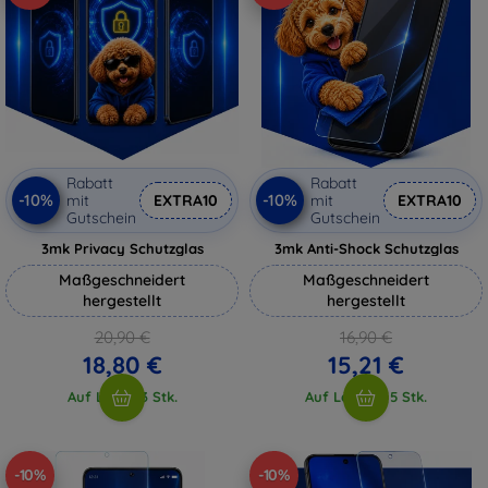
Rabatt
Rabatt
-10%
-10%
mit
EXTRA10
mit
EXTRA10
Gutschein
Gutschein
3mk Privacy Schutzglas
3mk Anti-Shock Schutzglas
Maßgeschneidert
Maßgeschneidert
hergestellt
hergestellt
20,90 €
16,90 €
18,80 €
15,21 €
Auf Lager 3 Stk.
Auf Lager > 5 Stk.
-10%
-10%