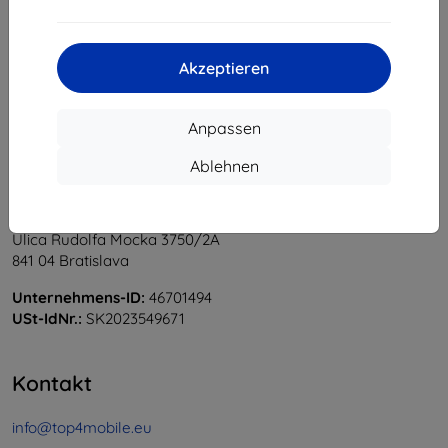
1
-
6
vom ganzen
6
.
«
1
»
Akzeptieren
Anpassen
Ablehnen
Shield-Sk s.r.o.
Ulica Rudolfa Mocka 3750/2A
841 04 Bratislava
Unternehmens-ID:
46701494
USt-IdNr.:
SK2023549671
Kontakt
info@top4mobile.eu