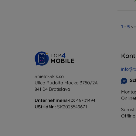
1
-
5
vo
Kont
info@t
Shield-Sk s.r.o.
Sc
Ulica Rudolfa Mocka 3750/2A
841 04 Bratislava
Montag
Online
Unternehmens-ID:
46701494
USt-IdNr.:
SK2023549671
Samsta
Offline