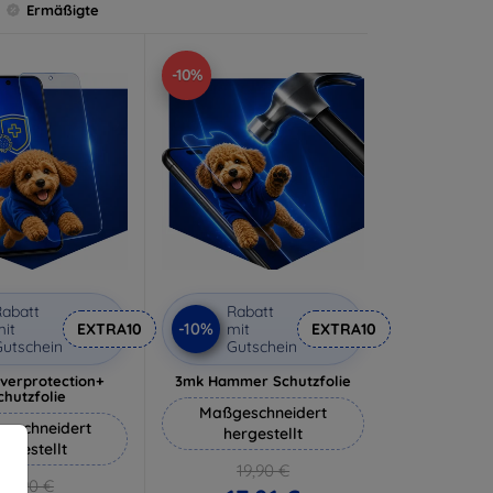
Ermäßigte
-10%
abatt
Rabatt
-10%
it
EXTRA10
mit
EXTRA10
utschein
Gutschein
lverprotection+
3mk Hammer Schutzfolie
chutzfolie
Maßgeschneidert
eschneidert
hergestellt
ergestellt
19,90 €
18,90 €