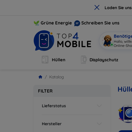
×
Laden Sie un
Grüne Energie
Schreiben Sie uns
Benötig
Hallo, wil
Online-Sho
Hüllen
Displayschutz
Katalog
Hül
FILTER
Lieferstatus
Hersteller