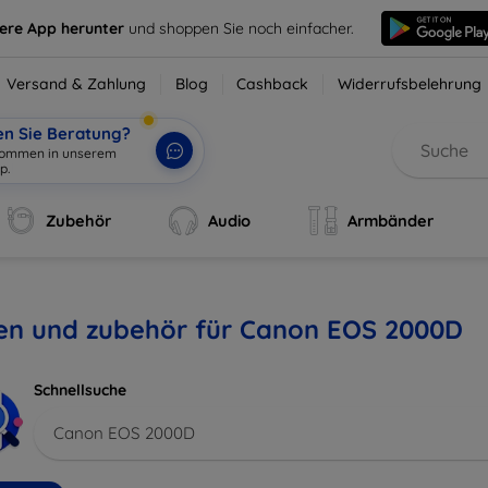
sere App herunter
und shoppen Sie noch einfacher.
Versand & Zahlung
Blog
Cashback
Widerrufsbelehrung
en Sie Beratung?
lkommen in unserem
p.
|
Zubehör
Audio
Armbänder
len und zubehör für Canon EOS 2000D
Schnellsuche
Canon EOS 2000D