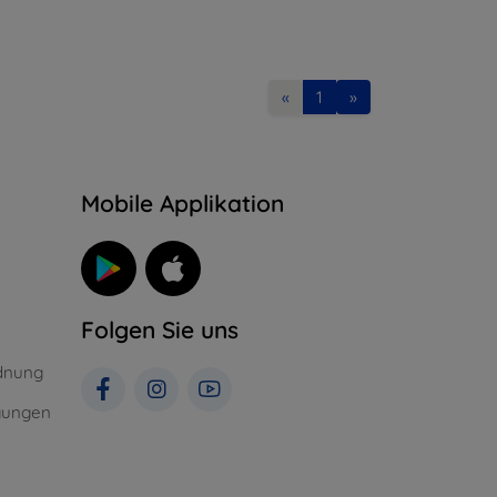
«
1
»
n
Mobile Applikation
Folgen Sie uns
dnung
gungen