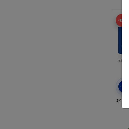
A
-10%
-10
3MK Ca
für