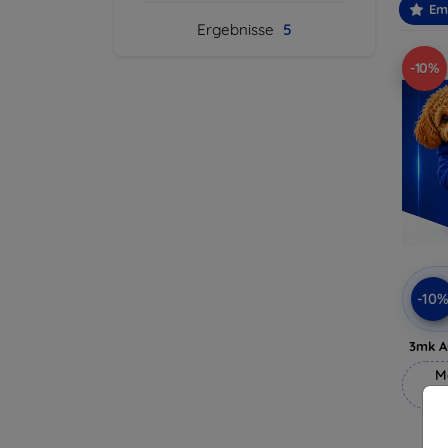
Em
Ergebnisse
5
-10%
-10
3mk A
M