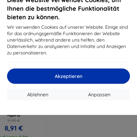
15,21 €
11,61 €
Ihnen die bestmögliche Funktionalität
uf Lager > 5 Stk.
Auf Lager > 5 Stk.
Auf L
bieten zu können.
Wir verwenden Cookies auf unserer Website. Einige sind
für das ordnungsgemäße Funktionieren der Website
unerlässlich, während andere uns helfen, den
Datenverkehr zu analysieren und Inhalte und Anzeigen
zu personalisieren.
Akzeptieren
Rabatt
%
mit
EXTRA10
Ablehnen
Anpassen
Gutschein
mProtect Schutzglas
 Canon EOS 2000D
Hybrid
9,90 €
8,91 €
Auf Lager 3 Stk.